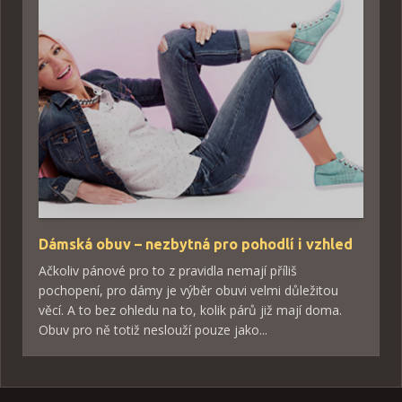
Dámská obuv – nezbytná pro pohodlí i vzhled
Ačkoliv pánové pro to z pravidla nemají příliš
pochopení, pro dámy je výběr obuvi velmi důležitou
věcí. A to bez ohledu na to, kolik párů již mají doma.
Obuv pro ně totiž neslouží pouze jako...