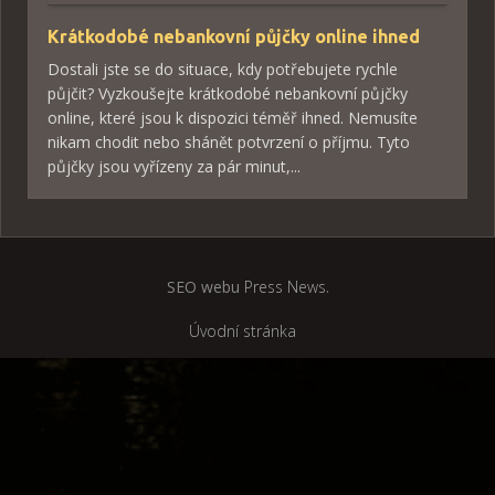
Krátkodobé nebankovní půjčky online ihned
Dostali jste se do situace, kdy potřebujete rychle
půjčit? Vyzkoušejte krátkodobé nebankovní půjčky
online, které jsou k dispozici téměř ihned. Nemusíte
nikam chodit nebo shánět potvrzení o příjmu. Tyto
půjčky jsou vyřízeny za pár minut,...
SEO webu
Press News
.
Úvodní stránka