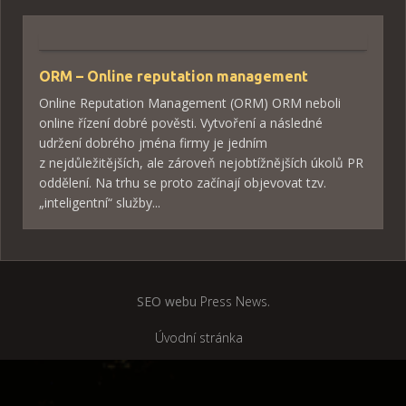
ORM – Online reputation management
Online Reputation Management (ORM) ORM neboli
online řízení dobré pověsti. Vytvoření a následné
udržení dobrého jména firmy je jedním
z nejdůležitějších, ale zároveň nejobtížnějších úkolů PR
oddělení. Na trhu se proto začínají objevovat tzv.
„inteligentní“ služby...
SEO webu
Press News
.
Úvodní stránka