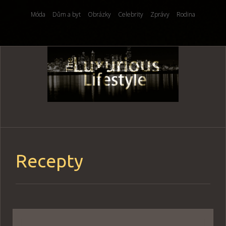
Móda
Dům a byt
Obrázky
Celebrity
Zprávy
Rodina
Skip
to
content
Recepty