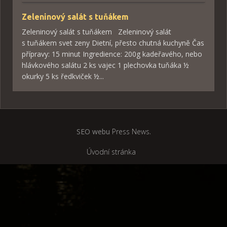
Zeleninový salát s tuňákem
Zeleninový salát s tuňákem Zeleninový salát
s tuňákem svet zeny Dietní, přesto chutná kuchyně Čas
přípravy: 15 minut Ingredience: 200g kadeřavého, nebo
hlávkového salátu 2 ks vajec 1 plechovka tuňáka ½
okurky 5 ks ředkviček ½...
SEO webu
Press News
.
Úvodní stránka