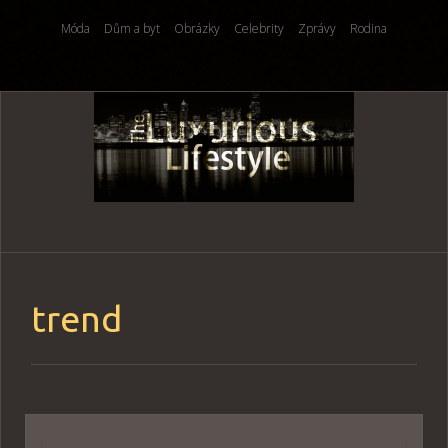
Móda
Dům a byt
Obrázky
Celebrity
Zprávy
Rodina
Skip
to
content
trend