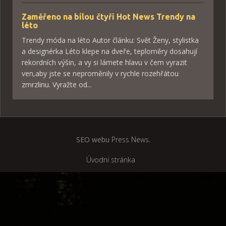
Zaměřeno na bílou čtyři Hot News Trendy na
léto
Trendy móda na léto Autor článku: Svět Ženy, stylistka
a designérka Léto klepe na dveře, teploměry dosahují
rekordních výšin, a vy si lámete hlavu v čem vyrazit
ven,aby jste se neproměnily v rychle rozehřátou
zmrzlinu. Vyražte od...
SEO webu
Press News
.
Úvodní stránka