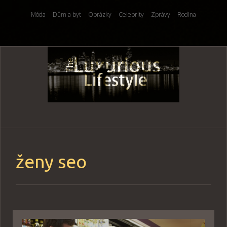
Móda
Dům a byt
Obrázky
Celebrity
Zprávy
Rodina
Skip
to
content
ženy seo