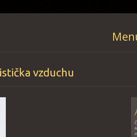
Men
Skip
to
content
istička vzduchu
Č
A
m