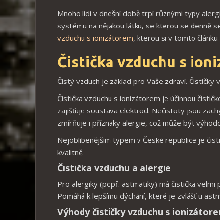
Mnoho lidí v dnešní době trpí různými typy alerg
systému na nějakou látku, se kterou se denně 
vzduchu s ionizátorem
, kterou si v tomto článku 
Čistička vzduchu s ion
Čistý vzduch je základ pro Vaše zdraví. Čističky 
Čistička vzduchu s ionizátorem je účinnou čističk
zajišťuje soustava elektrod. Nečistoty jsou zach
zmírňuje i příznaky alergie, což může být výhod
Nejoblíbenějším typem v České republice je čist
kvalitně.
Čistička vzduchu a alergie
Pro alergiky (popř. astmatiky) má čistička velmi
Pomáhá k lepšímu dýchání, které je zvlášť u astm
Výhody čističky vzduchu s ionizátor