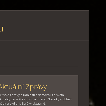
u
Aktuální Zprávy
erstvé zprávy a události z domova i ze světa.
ktuality ze světa sportu a financí. Novinky v oblasti
ódy a bydlení. Zprávy aktuálně.