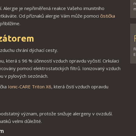
r
ií. Alergie je nepřiměřená reakce Vašeho imunitního
m
setkáváte. Od příznaků alergie Vám může pomoci
čistička
přiblížíme.
izátorem
F
vzduchu chrání dýchací cesty.
E
ou, která s 96 % účinností vzduch opravdu vyčistí. Cirkulaci
ycovány pomocí elektrostatických filtrů. Ionizovaný vzduch
ou v pylových sezónách.
ička
Ionic-CARE Triton X6
, která čistí vzduch opravdu
 podstatný význam, protože snižuje alergeny v ovzduší.
atiků velmi důležité.
em