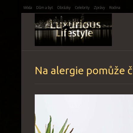
Móda
Dům a byt
Obrázky
Celebrity
Zprávy
Rodina
Na alergie pomůže č