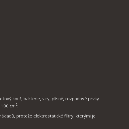
retový kouř, bakterie, viry, plísně, rozpadové prvky
2
 1 100 cm
.
ákladů, protože elektrostatické filtry, kterými je