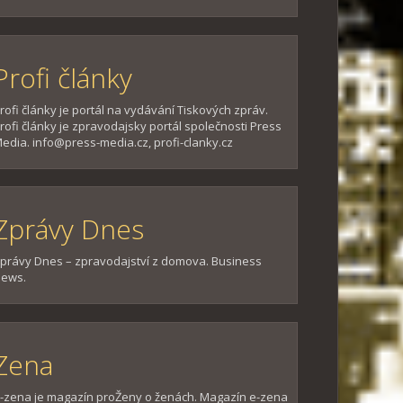
Profi články
rofi články je portál na vydávání Tiskových zpráv.
rofi články je zpravodajsky portál společnosti Press
edia. info@press-media.cz, profi-clanky.cz
Zprávy Dnes
právy Dnes – zpravodajství z domova. Business
ews.
Zena
-zena je magazín proŽeny o ženách. Magazín e-zena