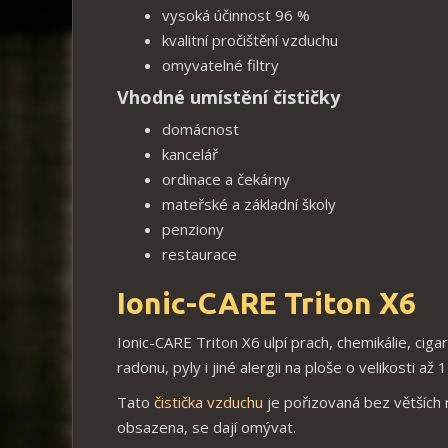
vysoká účinnost 96 %
kvalitní pročištění vzduchu
omyvatelné filtry
Vhodné umístění čističky
domácnost
kancelář
ordinace a čekárny
mateřské a základní školy
penziony
restaurace
Ionic-CARE Triton X6
Ionic-CARE Triton X6 ulpí prach, chemikálie, ciga
radonu, pyly i jiné alergii na ploše o velikosti až
Tato
čistička vzduchu
je pořizovaná bez větších n
obsazena, se dají omývat.