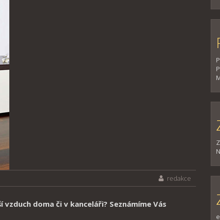
P
P
M
Z
N
redakce
ější vzduch doma či v kanceláři? Seznámíme Vás
e