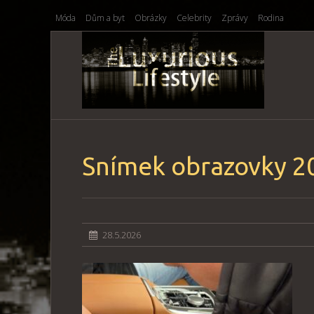
Móda
Dům a byt
Obrázky
Celebrity
Zprávy
Rodina
Snímek obrazovky 2
28.5.2026