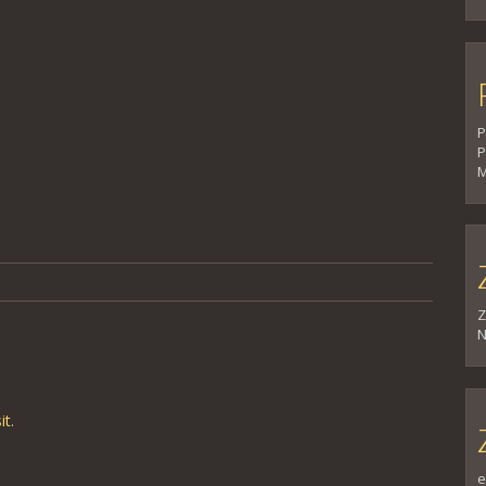
P
P
M
Z
N
it
.
e