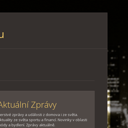
u
Aktuální Zprávy
erstvé zprávy a události z domova i ze světa.
ktuality ze světa sportu a financí. Novinky v oblasti
ódy a bydlení. Zprávy aktuálně.