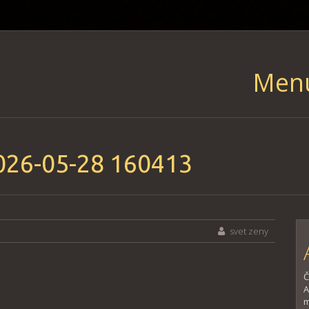
Men
Skip
to
content
026-05-28 160413
svet zeny
Č
A
m