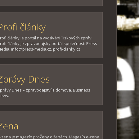
Profi články
rofi články je portál na vydávání Tiskových zpráv.
rofi články je zpravodajsky portál společnosti Press
edia. info@press-media.cz, profi-clanky.cz
Zprávy Dnes
právy Dnes – zpravodajství z domova. Business
ews.
Zena
-zena je magazín proŽeny o ženách. Magazín e-zena