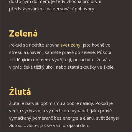
důstojným dojmem. Je tedy vhodná pro první
představováním a na personální pohovory.
Zelená
Pokud se necítíte zrovna
svet zeny
, jste hodně ve
stresu a unaveni, sáhněte právě po zelené. Působí
zklidňujícím dojmem. Využijte ji, pokud víte, že vás
v práci čeká těžký úkol, nebo státní zkoušky ve škole.
Žlutá
Žlutá je barvou optimismu a dobré nálady. Pokud je
venku sychravo, a vy nechcete vypadat, jako právě
vymačkaný pomeranč bez energie a elánu, svět ženysi
žlutou. Uvidíte, jak se vám projasní den.