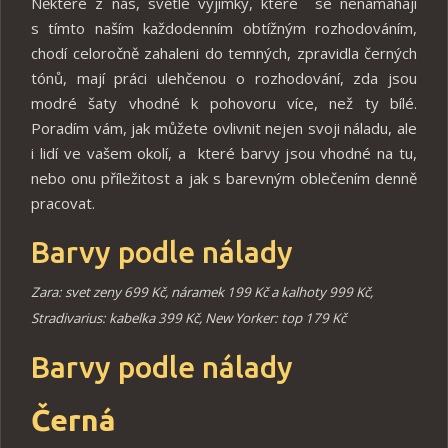
Některé z nás, světlé výjimky, které se nenamáhají
s tímto naším každodenním obtížným rozhodováním,
chodí celoročně zahaleni do temných, zpravidla černých
tónů, mají práci ulehčenou o rozhodování, zda jsou
modré šaty vhodné k pohovoru více, než ty bílé.
Poradím vám, jak můžete ovlivnit nejen svoji náladu, ale
i lidí ve vašem okolí, a které barvy jsou vhodné na tu,
nebo onu příležitost a jak s barevným oblečením denně
pracovat.
Barvy podle nálady
Zara: svet zeny 699 Kč, náramek 199 Kč a kalhoty 999 Kč,
Stradivarius: kabelka 399 Kč, New Yorker: top 179 Kč
Barvy podle nálady
Černá