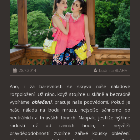
28.7.2014
Ludmila BLAHA
Ano, i za barevností se skrývá naše náladové
rozpoložení! Už ráno, když stojíme u skříně a bezradně
vybíráme
oblečení
, pracuje naše podvědomí. Pokud je
naše nálada na bodu mrazu, nejspíše sáhneme po
neutrálních a tmavších tónech. Naopak, jestliže hýříme
radostí už od ranních hodin, s největší
pravděpodobností zvolíme zářivé kousky oblečení.