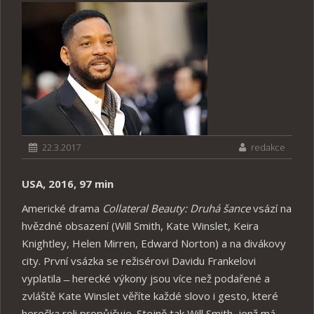
22.3.2017
redakce
USA, 2016, 97 min
Americké drama
Collateral Beauty: Druhá šance
vsází na
hvězdné obsazení (Will Smith, Kate Winslet, Keira
Knightley, Helen Mirren, Edward Norton) a na divákovy
city. První vsázka se režisérovi Davidu Frankelovi
vyplatila ̶ herecké výkony jsou více než podařené a
zvláště Kate Winslet věříte každé slovo i gesto, které
herečka roli propůjčuje. Stejně tak Will Smith, jenž má