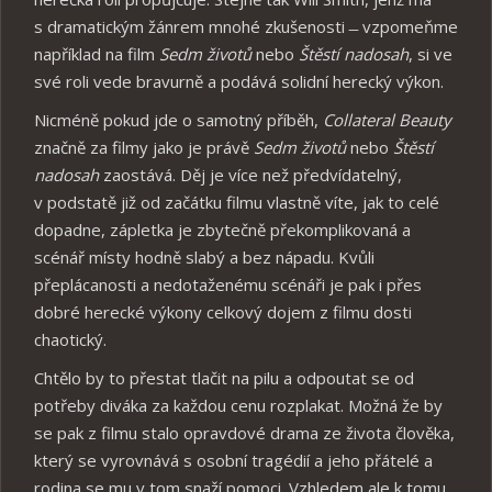
s dramatickým žánrem mnohé zkušenosti ̶ vzpomeňme
například na film
Sedm životů
nebo
Štěstí nadosah
, si ve
své roli vede bravurně a podává solidní herecký výkon.
Nicméně pokud jde o samotný příběh,
Collateral Beauty
značně za filmy jako je právě
Sedm životů
nebo
Štěstí
nadosah
zaostává. Děj je více než předvídatelný,
v podstatě již od začátku filmu vlastně víte, jak to celé
dopadne, zápletka je zbytečně překomplikovaná a
scénář místy hodně slabý a bez nápadu. Kvůli
přeplácanosti a nedotaženému scénáři je pak i přes
dobré herecké výkony celkový dojem z filmu dosti
chaotický.
Chtělo by to přestat tlačit na pilu a odpoutat se od
potřeby diváka za každou cenu rozplakat. Možná že by
se pak z filmu stalo opravdové drama ze života člověka,
který se vyrovnává s osobní tragédií a jeho přátelé a
rodina se mu v tom snaží pomoci. Vzhledem ale k tomu,