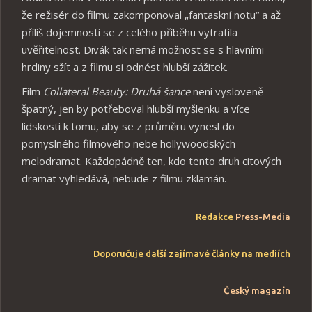
že režisér do filmu zakomponoval „fantaskní notu“ a až
příliš dojemnosti se z celého příběhu vytratila
uvěřitelnost. Divák tak nemá možnost se s hlavními
hrdiny sžít a z filmu si odnést hlubší zážitek.
Film
Collateral Beauty: Druhá šance
není vysloveně
špatný, jen by potřeboval hlubší myšlenku a více
lidskosti k tomu, aby se z průměru vynesl do
pomyslného filmového nebe hollywoodských
melodramat. Každopádně ten, kdo tento druh citových
dramat vyhledává, nebude z filmu zklamán.
Redakce
Press-Media
Doporučuje další zajímavé články na mediích
Český magazín