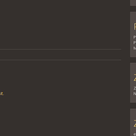
P
P
M
Z
it
.
N
e