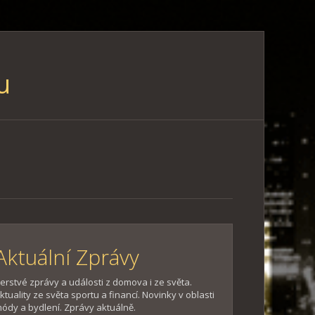
u
Aktuální Zprávy
erstvé zprávy a události z domova i ze světa.
ktuality ze světa sportu a financí. Novinky v oblasti
ódy a bydlení. Zprávy aktuálně.