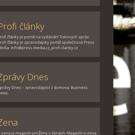
Profi články
rofi články je portál na vydávání Tiskových zpráv.
rofi články je zpravodajsky portál společnosti Press
edia. info@press-media.cz, profi-clanky.cz
Zprávy Dnes
právy Dnes – zpravodajství z domova. Business
ews.
Zena
-zena je magazín proŽeny o ženách. Magazín e-zena