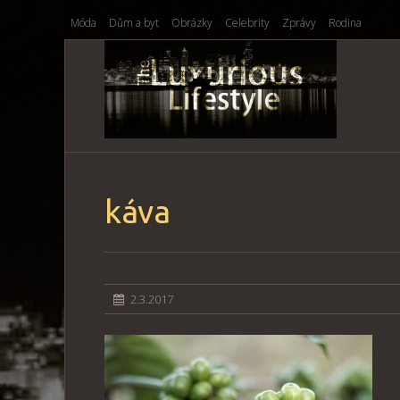
Móda
Dům a byt
Obrázky
Celebrity
Zprávy
Rodina
káva
2.3.2017