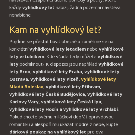
každý
vyhlídkový let
nabízí, žádná pozemní návštěva
nenabídne.
Kam na vyhlídkový let?
Pojďme se přestat bavit obecně a zaměřme se na
konkrétní
vyhlídkové lety letadlem
nebo
vyhlídkové
lety vrtulníkem
. Kde všude tedy můžete
vyhlídkové
lety
podniknout? K dispozici jsou například
vyhlídkové
lety Brno, vyhlídkové lety Praha, vyhlídkové lety
Ostrava, vyhlídkové lety Plzeň,
vyhlídkové lety
Mladá Boleslav
, vyhlídkové lety Příbram,
vyhlídkové lety České Budějovice, vyhlídkové lety
Karlovy Vary, vyhlídkové lety Česká Lípa,
vyhlídkové lety Hosín a vyhlídkové lety Vrchlabí
.
Pokud chcete svému miláčkovi dopřát opravdovou
romantiku a alespoň mu ukázat modré z nebe, kupte
dárkový poukaz na vyhlídkový let
pro dva