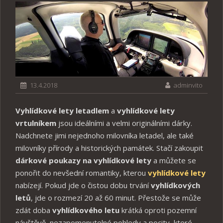
13.4.2018
adminvito
Vyhlídkové lety letadlem
a
vyhlídkové lety
vrtulníkem
jsou ideálními a velmi originálními dárky.
Nadchnete jimi nejednoho milovníka letadel, ale také
milovníky přírody a historických památek. Stačí zakoupit
dárkové poukazy na vyhlídkové lety
a můžete se
ponořit do nevšední romantiky, kterou
vyhlídkové lety
nabízejí. Pokud jde o čistou dobu trvání
vyhlídkových
letů
, jde o rozmezí 20 až 60 minut. Přestože se může
zdát doba
vyhlídkového letu
krátká oproti pozemní
návštěvě, nezapomenutelné pohledy a pocity, které