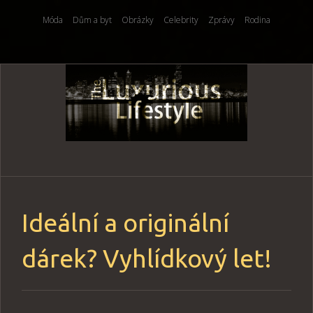
Móda
Dům a byt
Obrázky
Celebrity
Zprávy
Rodina
Skip
to
content
Ideální a originální
dárek? Vyhlídkový let!