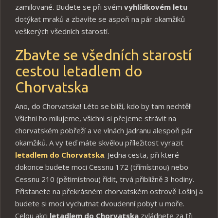
zamilované. Budete se při svém
vyhlídkovém letu
dotýkat mraků a zbavíte se aspoň na pár okamžiků
veškerých všedních starostí.
Zbavte se všedních starostí
cestou letadlem do
Chorvatska
Ano, do Chorvatska! Léto se blíží, kdo by tam nechtěl!
Všichni ho milujeme, všichni si přejeme strávit na
chorvatském pobřeží a ve vlnách Jadranu alespoň pár
okamžiků. A vy teď máte skvělou příležitost vyrazit
letadlem do Chorvatska
. Jedna cesta, při které
dokonce budete moci Cessnu 172 (třímístnou) nebo
Cessnu 210 (pětimístnou) řídit, trvá přibližně 3 hodiny.
Přistanete na překrásném chorvatském ostrově Lošinj a
budete si moci vychutnat dvoudenní pobyt u moře.
Celou akci
letadlem do Chorvatska
zvládnete za tři