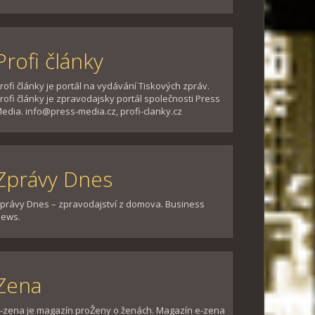
Profi články
rofi články je portál na vydávání Tiskových zpráv.
rofi články je zpravodajsky portál společnosti Press
edia. info@press-media.cz, profi-clanky.cz
Zprávy Dnes
právy Dnes – zpravodajství z domova. Business
ews.
Zena
-zena je magazín proŽeny o ženách. Magazín e-zena