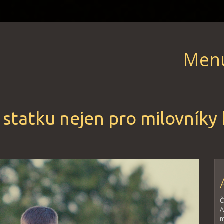
Men
Skip
to
content
statku nejen pro milovníky 
Č
A
m