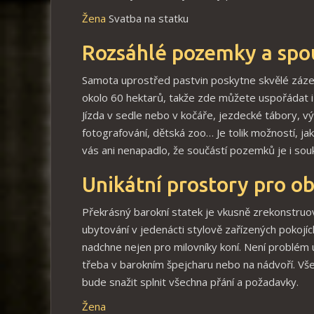
Žena
Svatba na statku
Rozsáhlé pozemky a spou
Samota uprostřed pastvin poskytne skvělé zázem
okolo 60 hektarů, takže zde můžete uspořádat i
Jízda v sedle nebo v kočáře, jezdecké tábory, vý
fotografování, dětská zoo… Je tolik možností, jak
vás ani nenapadlo, že součástí pozemků je i souk
Unikátní prostory pro ob
Překrásný barokní statek je vkusně zrekonstruov
ubytování v jedenácti stylově zařízených pokojí
nadchne nejen pro milovníky koní. Není problém u
třeba v barokním špejcharu nebo na nádvoří. Vš
bude snažit splnit všechna přání a požadavky.
Žena