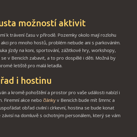
sta možností aktivit
í k trávení času v přírodě. Pozemky okolo mají rozlohu
 akci pro mnoho hostů, problém nebude ani s parkováním.
uka jízdy na koni, sportování, zážitkové hry, workshopy,
 se v Benicích zabavit, a to pro dospělé i děti. Možná by
romé letiště pro malá letadla.
řad i hostinu
án a kromě pohoštění a prostor pro vaše události nabízí i
ch. Firemní akce nebo
články
v Benicích bude mít šmrnc a
spořádat obřad civilní i církevní, hostina se bude konat
e závisí na domluvě s ochotným personálem, který se vám