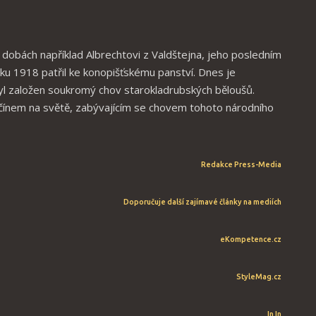
 dobách například Albrechtovi z Valdštejna, jeho posledním
oku 1918 patřil ke konopišťskému panství. Dnes je
yl založen soukromý chov starokladrubských běloušů.
čínem na světě, zabývajícím se chovem tohoto národního
Redakce
Press-Media
Doporučuje další zajímavé články na mediích
eKompetence.cz
StyleMag.cz
In In