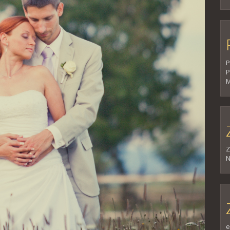
P
P
M
Z
N
e