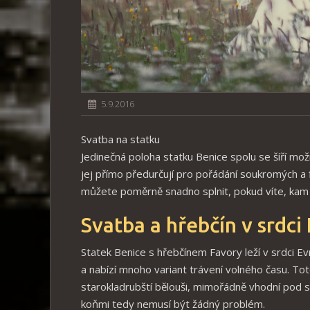
5.9.2016
Svatba na statku
Jedinečná poloha statku Benice spolu se šíří mož
jej přímo předurčují pro pořádání soukromých a 
můžete poměrně snadno splnit, pokud víte, kam 
Svatba a hřebčín v srdci
Statek Benice s hřebčínem Favory leží v srdci Ev
a nabízí mnoho variant trávení volného času. Toto
starokladrubští bělouši, mimořádně vhodní pod s
koňmi tedy nemusí být žádný problém.