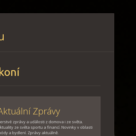
u
koní
Aktuální Zprávy
erstvé zprávy a události z domova i ze světa.
ktuality ze světa sportu a financí. Novinky v oblasti
ódy a bydlení. Zprávy aktuálně.