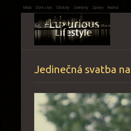
Móda
Dům a byt
Obrázky
Celebrity
Zprávy
Rodina
Jedinečná svatba na 