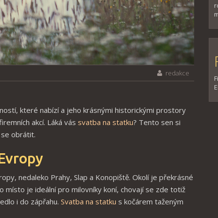
r
m
redakce
F
E
ností, které nabízí a jeho krásnými historickými prostory
firemních akcí. Láká vás
svatba na statku
? Tento sen si
se obrátit.
 Evropy
ropy, nedaleko Prahy, Slap a Konopiště. Okolí je překrásné
 místo je ideální pro milovníky koní, chovají se zde totiž
edlo i do zápřahu.
Svatba na statku
s kočárem taženým