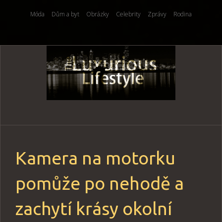
Móda
Dům a byt
Obrázky
Celebrity
Zprávy
Rodina
Skip
to
content
Kamera na motorku
pomůže po nehodě a
zachytí krásy okolní