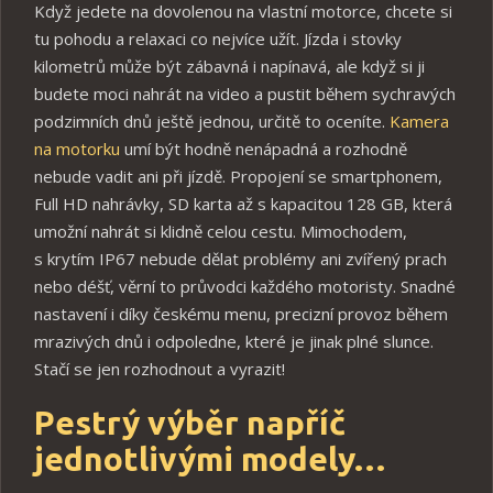
Když jedete na dovolenou na vlastní motorce, chcete si
tu pohodu a relaxaci co nejvíce užít. Jízda i stovky
kilometrů může být zábavná i napínavá, ale když si ji
budete moci nahrát na video a pustit během sychravých
podzimních dnů ještě jednou, určitě to oceníte.
Kamera
na motorku
umí být hodně nenápadná a rozhodně
nebude vadit ani při jízdě. Propojení se smartphonem,
Full HD nahrávky, SD karta až s kapacitou 128 GB, která
umožní nahrát si klidně celou cestu. Mimochodem,
s krytím IP67 nebude dělat problémy ani zvířený prach
nebo déšť, věrní to průvodci každého motoristy. Snadné
nastavení i díky českému menu, precizní provoz během
mrazivých dnů i odpoledne, které je jinak plné slunce.
Stačí se jen rozhodnout a vyrazit!
Pestrý výběr napříč
jednotlivými modely…