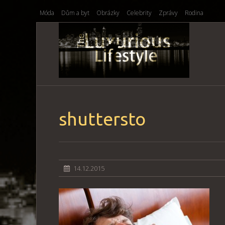
Móda
Dům a byt
Obrázky
Celebrity
Zprávy
Rodina
shuttersto
14.12.2015