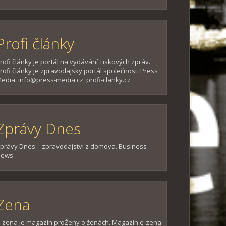
Profi články
rofi články je portál na vydávání Tiskových zpráv.
rofi články je zpravodajsky portál společnosti Press
edia. info@press-media.cz, profi-clanky.cz
Zprávy Dnes
právy Dnes – zpravodajství z domova. Business
ews.
Zena
-zena je magazín proŽeny o ženách. Magazín e-zena