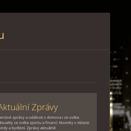
u
Aktuální Zprávy
erstvé zprávy a události z domova i ze světa.
ktuality ze světa sportu a financí. Novinky v oblasti
ódy a bydlení. Zprávy aktuálně.