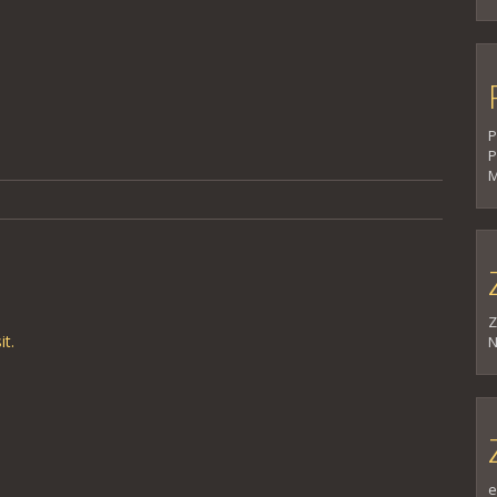
P
P
M
Z
it
.
N
e