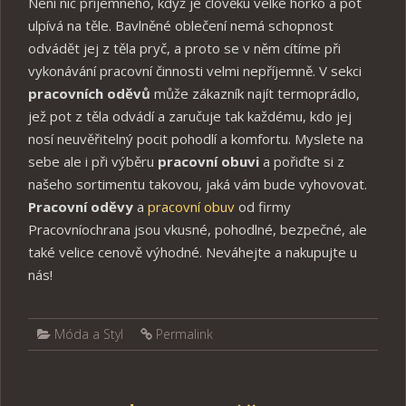
Není nic příjemného, když je člověku velké horko a pot
ulpívá na těle. Bavlněné oblečení nemá schopnost
odvádět jej z těla pryč, a proto se v něm cítíme při
vykonávání pracovní činnosti velmi nepříjemně. V sekci
pracovních oděvů
může zákazník najít termoprádlo,
jež pot z těla odvádí a zaručuje tak každému, kdo jej
nosí neuvěřitelný pocit pohodlí a komfortu. Myslete na
sebe ale i při výběru
pracovní obuvi
a pořiďte si z
našeho sortimentu takovou, jaká vám bude vyhovovat.
Pracovní
oděvy
a
pracovní obuv
od firmy
Pracovníochrana jsou vkusné, pohodlné, bezpečné, ale
také velice cenově výhodné. Neváhejte a nakupujte u
nás!
Móda a Styl
Permalink