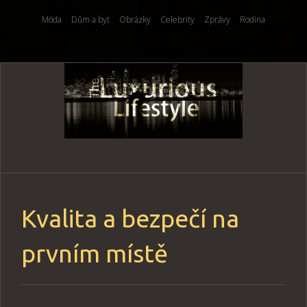
Móda
Dům a byt
Obrázky
Celebrity
Zprávy
Rodina
Skip
to
content
Kvalita a bezpečí na
prvním místě