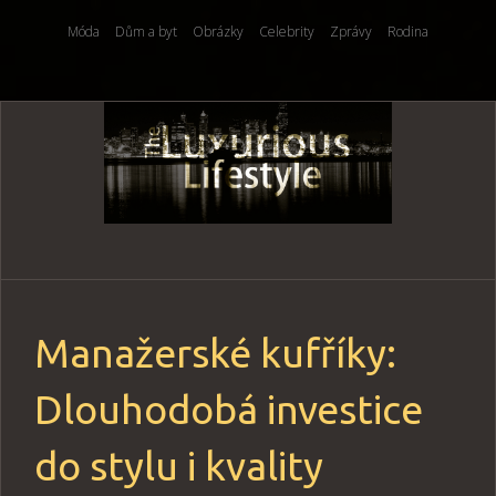
Móda
Dům a byt
Obrázky
Celebrity
Zprávy
Rodina
Skip
to
content
Manažerské kufříky:
Dlouhodobá investice
do stylu i kvality