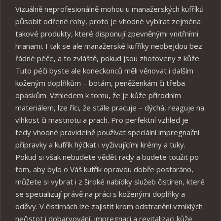
Vizuálně neprofesionálně mohou u manažerských kufříků
působit odřené rohy, proto je vhodné vybírat zejména
takové produkty, které disponují zpevněnými vnitřními
hranami. I tak se ale manažerské kufříky neobejdou bez
řádné péče, a to zvláště, pokud jsou zhotoveny z kůže.
Tuto péči byste ale koneckonců měli věnovat i dalším
koženým doplňkům – botám, peněženkám či třeba
opaskům. Vzhledem k tomu, že je kůže přírodním
materiálem, lze říci, že stále pracuje – dýchá, reaguje na
vlhkost či mastnotu a prach. Pro perfektní vzhled je
tedy vhodné pravidelně používat speciální impregnační
přípravky a kufřík hýčkat i vyživujícími krémy a tuky.
Pokud si však nebudete vědět rady a budete toužit po
tom, aby bylo o Váš kufřík opravdu dobře postaráno,
můžete si vybrat i z široké nabídky služeb čistíren, které
se specializují právě na práci s koženými doplňky a
oděvy. V čistírnách lze zajistit krom odstranění vzniklých
nečistot i dobarvování, impregnaci a revitalizaci kůže.