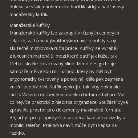
obleku se však mnohem více hodí klasický a nadčasový
manažerský kufřík.
Manažerské kufříky
Manažerské kufříky lze zakoupit v různých cenových
relacích, za těmi nejkvalitnějšími navíc mnohdy stojí
skutečně mistrovská ruční práce. Kufříky se vyrábějí
z luxusních materiálů, mezi které patří jak kůže, tak
třeba i skvěle zpracovaný hliník. Mimo design hraje
samozřejmě velkou roli i úchop, který by měl být
ergonomicky tvarovaný a pohodlný, dále pak zejména
vnitřní uspořádání. Kufřík vybírejte tak, aby dokonale
ladil k Vašemu oblíbenému obleku i botám a byl pro Vás
co nejvíce praktický z hlediska organizace. Součástí bývá
zpravidla prostor pro dokumenty maximálně formátu
A4, úchyt pro propisky či psací pera, kapsář na vizitky a
mobilní telefon. Praktická navíc může být i kapsa na
razítko.