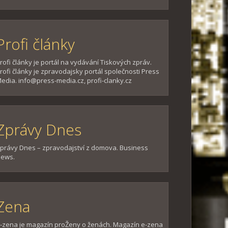
Profi články
rofi články je portál na vydávání Tiskových zpráv.
rofi články je zpravodajsky portál společnosti Press
edia. info@press-media.cz, profi-clanky.cz
Zprávy Dnes
právy Dnes – zpravodajství z domova. Business
ews.
Zena
-zena je magazín proŽeny o ženách. Magazín e-zena