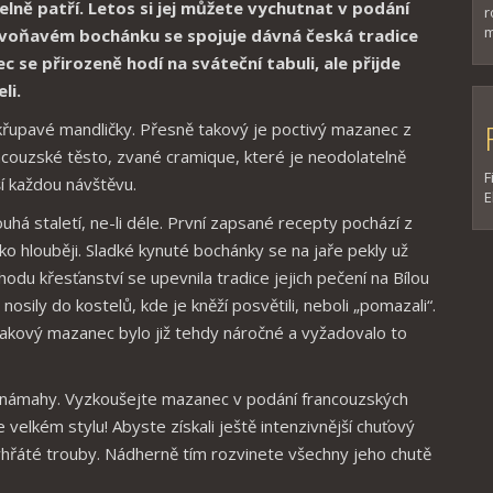
ně patří. Letos si jej můžete vychutnat v podání
r
m
 voňavém bochánku se spojuje dávná česká tradice
e přirozeně hodí na sváteční tabuli, ale přijde
li.
 křupavé mandličky. Přesně takový je poctivý mazanec z
ancouzské těsto, zvané cramique, které je neodolatelně
F
í každou návštěvu.
E
á staletí, ne-li déle. První zapsané recepty pochází z
ko hlouběji. Sladké kynuté bochánky se na jaře pekly už
odu křesťanství se upevnila tradice jejich pečení na Bílou
osily do kostelů, kde je kněží posvětili, neboli „pomazali“.
takový mazanec bylo již tehdy náročné a vyžadovalo to
z námahy. Vyzkoušejte mazanec v podání francouzských
velkém stylu! Abyste získali ještě intenzivnější chuťový
hřáté trouby. Nádherně tím rozvinete všechny jeho chutě