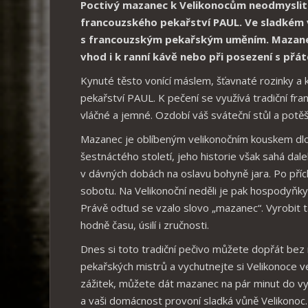
Poctivý mazanec k Velikonocům neodmyslitel
francouzského pekařství PAUL. Ve sladkém
s francouzským pekařským uměním. Mazanec s
vhod i k ranní kávě nebo při posezení s přáte
Kynuté těsto vonící máslem, šťavnaté rozinky a
pekařství PAUL. K pečení se využívá tradiční fr
vláčné a jemné. Ozdobí váš sváteční stůl a potěš
Mazanec je oblíbeným velikonočním kouskem dlouh
šestnáctého století, jeho historie však sahá dale
v dávných dobách na oslavu bohyně jara. Po přích
sobotu. Na Velikonoční neděli je pak hospodyňky n
Právě odtud se vzalo slovo „mazanec“. Vyrobit 
hodně času, úsilí i zručnosti.
Dnes si toto tradiční pečivo můžete dopřát be
pekařských mistrů a vychutnejte si Velikonoce ve 
zážitek, můžete dát mazanec na pár minut do vy
a vaši domácnost provoní sladká vůně Velikonoc.