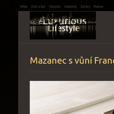
Móda
Dům a byt
Obrázky
Celebrity
Zprávy
Rodina
Mazanec s vůní Fran