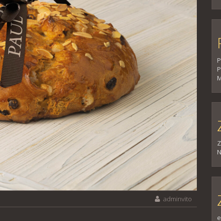
P
P
M
Z
N
adminvito
e