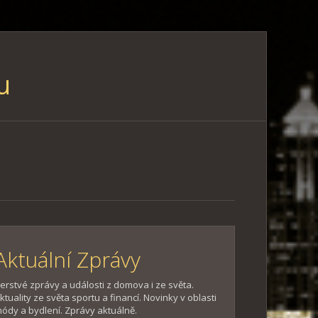
u
Aktuální Zprávy
erstvé zprávy a události z domova i ze světa.
ktuality ze světa sportu a financí. Novinky v oblasti
ódy a bydlení. Zprávy aktuálně.