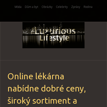
Móda
Dům a byt
Obrázky
Celebrity
Zprávy
Rodina
Skip
to
content
Online lékárna
nabídne dobré ceny,
široký sortiment a