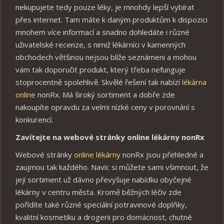
nekupujete tedy pouze léky, je mnohdy lepší vybírat
přes internet. Tam máte k daným produktům k dispozici
mnohem více informací a snadno dohledáte i různé
uživatelské recenze, s nimiž lékárníci v kamenných
obchodech většinou nejsou blíže seznámeni a mohou
vám tak doporučit produkt, který třeba nefunguje
stoprocentně spolehlivě. Skvělé řešení tak nabízí
lékárna
online
nonRx. Má široký sortiment a dobře zde
nakoupíte opravdu za velmi nízké ceny v porovnání s
konkurencí.
Zavítejte na webové stránky online lékárny nonRx
Webové stránky
online lékárny
nonRx jsou přehledné a
zaujmou tak každého. Navíc si můžete sami všimnout, že
její sortiment už dávno převyšuje nabídku obyčejné
lékárny v centru města. Kromě běžných léčiv zde
pořídíte také různé speciální potravinové doplňky,
kvalitní kosmetiku a drogerii pro domácnost, chutné