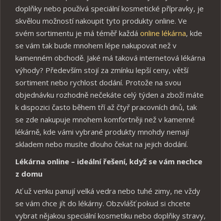
doplňky nebo používá speciální kosmetické přípravky, je
skvělou možností nakoupit tyto produkty online. Ve
svém sortimentu je má téměř každá
online lékárna
, kde
se vám tak bude mnohem lépe nakupovat než v
kamenném obchodě. Jaké má taková internetová lékárna
výhody? Především stojí za zmínku lepší ceny, větší
sortiment nebo rychlost dodání. Protože na svou
objednávku rozhodně nečekáte celý týden a zboží máte
k dispozici často během tří až čtyř pracovních dnů, tak
se zde nakupuje mnohem komfortněji než v kamenné
lékárně, kde vámi vybrané produkty mnohdy nemají
skladem nebo musíte dlouho čekat na jejich dodání.
Lékárna online – ideální řešení, když se vám nechce
z domu
Ať už venku panují velká vedra nebo tuhé zimy, ne vždy
se vám chce jít do lékárny. Obzvlášť pokud si chcete
vybrat nějakou speciální kosmetiku nebo doplňky stravy,