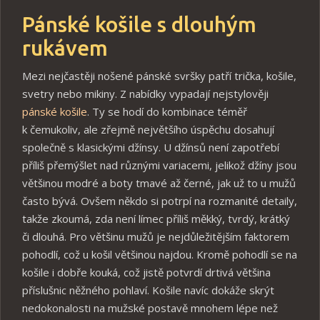
Pánské košile s dlouhým
rukávem
Mezi nejčastěji nošené pánské svršky patří trička, košile,
svetry nebo mikiny. Z nabídky vypadají nejstylověji
pánské košile
. Ty se hodí do kombinace téměř
k čemukoliv, ale zřejmě největšího úspěchu dosahují
společně s klasickými džínsy. U džínsů není zapotřebí
příliš přemýšlet nad různými variacemi, jelikož džíny jsou
většinou modré a boty tmavé až černé, jak už to u mužů
často bývá. Ovšem někdo si potrpí na rozmanité detaily,
takže zkoumá, zda není límec příliš měkký, tvrdý, krátký
či dlouhá. Pro většinu mužů je nejdůležitějším faktorem
pohodlí, což u košil většinou najdou. Kromě pohodlí se na
košile i dobře kouká, což jistě potvrdí drtivá většina
příslušnic něžného pohlaví. Košile navíc dokáže skrýt
nedokonalosti na mužské postavě mnohem lépe než