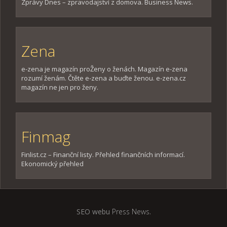
Zprávy Dnes – zpravodajství z domova. Business News.
Zena
e-zena je magazín proŽeny o ženách. Magazín e-zena
rozumí ženám. Čtěte e-zena a buďte ženou. e-zena.cz
magazín ne jen pro ženy.
Finmag
Finlist.cz – Finanční listy. Přehled finančních informací.
Ekonomický přehled
SEO webu
Press News
.