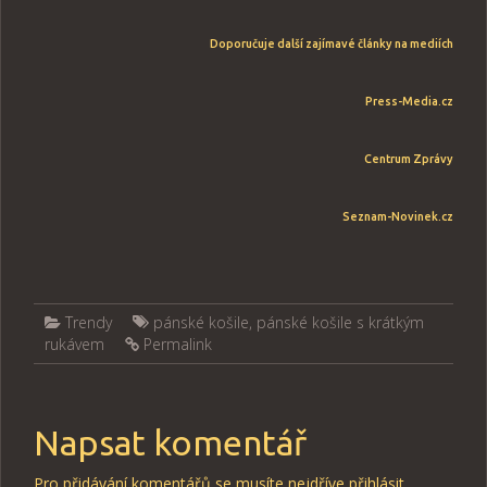
Doporučuje další zajímavé články na mediích
Press-Media.cz
Centrum Zprávy
Seznam-Novinek.cz
Trendy
pánské košile
,
pánské košile s krátkým
rukávem
Permalink
Napsat komentář
Pro přidávání komentářů se musíte nejdříve
přihlásit
.