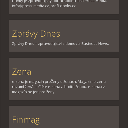
články je zpravodajsky portál společnosti Press Media.
info@press-media.cz, profi-clanky.cz
Zprávy Dnes
Zprávy Dnes – zpravodajství z domova. Business News.
Zena
e-zena je magazín proŽeny o ženách. Magazín e-zena
rozumí ženám. Čtěte e-zena a buďte ženou. e-zena.cz
magazín ne jen pro ženy.
Finmag