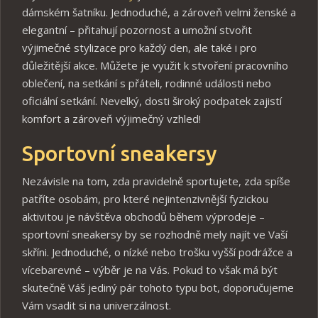
dámském šatníku. Jednoduché, a zároveň velmi ženské a
elegantní – přitahují pozornost a umožní stvořit
výjimečné stylizace pro každý den, ale také i pro
důležitější akce. Můžete je využit k stvoření pracovního
oblečení, na setkání s přáteli, rodinné události nebo
oficiální setkání. Nevelký, dosti široký podpatek zajistí
komfort a zároveň výjimečný vzhled!
Sportovní sneakersy
Nezávisle na tom, zda pravidelně sportujete, zda spíše
patříte osobám, pro které nejintenzivnější fyzickou
aktivitou je návštěva obchodů během výprodeje –
sportovní sneakersy by se rozhodně mely najít ve Vaší
skříni. Jednoduché, o nízké nebo trošku vyšší podrážce a
vícebarevné – výběr je na Vás. Pokud to však má být
skutečně Váš jediný pár tohoto typu bot, doporučujeme
Vám vsadit si na univerzálnost.