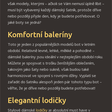
však modely, kterými – ačkoli se Vám nemusí úplně líbit –
musí být vybavený každý dámský šatník, protože dříve
nebo později přijde den, kdy je budete potřebovat. O
jaké boty se jedná?
Komfortní baleríny
Toto je jeden z populárnějších modelů bot v letním
období. Relativně levné, lehké, měkké a pohodlné –
dámské baleríny jsou ideální v nejteplejším období roku.
Můžete je spojovat s trošku ženštějším oblečením,
takovým jako šaty nebo sukně, však budou také
harmonizovat ve spojení s rovnými džíny. Vyplatí se
zařadit do šatníku alespoň jeden pár tohoto typu bot –
věřte, že je dříve nebo později budete potřebovat!
Elegantní lodičky
Stylové dámské
lodičky
je absolutní must have v