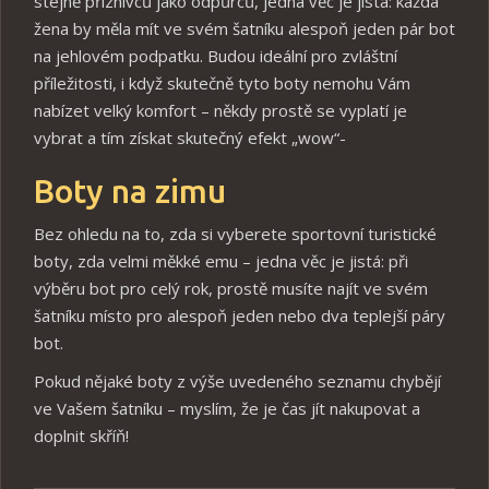
stejně příznivců jako odpůrců, jedna věc je jistá: každá
žena by měla mít ve svém šatníku alespoň jeden pár bot
na jehlovém podpatku. Budou ideální pro zvláštní
příležitosti, i když skutečně tyto boty nemohu Vám
nabízet velký komfort – někdy prostě se vyplatí je
vybrat a tím získat skutečný efekt „wow“-
Boty na zimu
Bez ohledu na to, zda si vyberete sportovní turistické
boty, zda velmi měkké emu – jedna věc je jistá: při
výběru bot pro celý rok, prostě musíte najít ve svém
šatníku místo pro alespoň jeden nebo dva teplejší páry
bot.
Pokud nějaké boty z výše uvedeného seznamu chybějí
ve Vašem šatníku – myslím, že je čas jít nakupovat a
doplnit skříň!