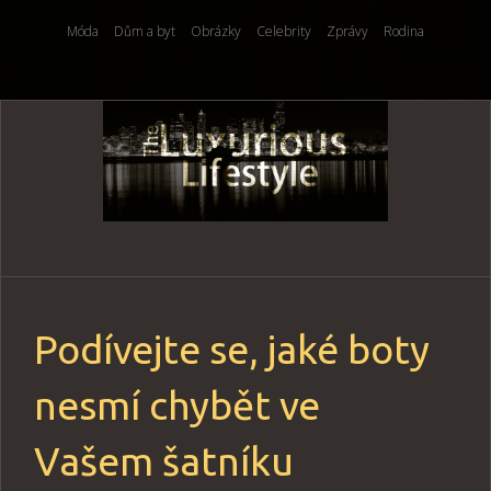
Móda
Dům a byt
Obrázky
Celebrity
Zprávy
Rodina
Skip
to
content
Podívejte se, jaké boty
nesmí chybět ve
Vašem šatníku