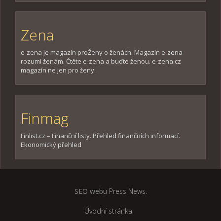
Zena
e-zena je magazín proŽeny o ženách. Magazín e-zena
rozumí ženám. Čtěte e-zena a buďte ženou. e-zena.cz
magazín ne jen pro ženy.
Finmag
Finlist.cz – Finanční listy. Přehled finančních informací.
Ekonomický přehled
SEO webu
Press News
.
Úvodní stránka