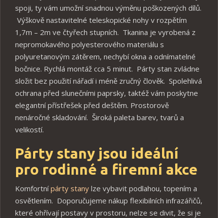
spoji, ty vám umožní snadnou výměnu poškozených dílů.
Výškově nastavitelné teleskopické nohy v rozpětím
1,7m – 2m ve čtyřech stupních. Tkanina je vyrobená z
nepromokavého polyesterového materiálu s
polyuretanovým zátěrem, nechybí okna a odnímatelné
bočnice. Rychlá montáž cca 5 minut. Párty stan zvládne
složit bez použití nářadí i méně zručný člověk. Spolehlivá
ochrana před slunečními paprsky, taktéž vám poskytne
elegantní přístřešek před deštěm. Prostorově
nenáročné skladování. Široká paleta barev, tvarů a
velikostí.
Párty stany jsou ideální
pro rodinné a firemní akce
Komfortní
párty stany
lze vybavit podlahou, topením a
osvětlením. Doporučujeme nákup flexibilních infrazářičů,
které ohřívají postavy v prostoru, nelze se divit, že si je