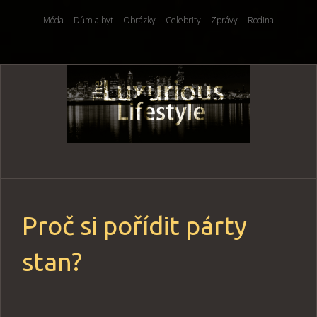
Móda
Dům a byt
Obrázky
Celebrity
Zprávy
Rodina
Skip
to
content
Proč si pořídit párty
stan?