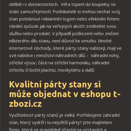
oblíbili i v domácnostech. Infra topení do koupelny se
stalo samozřejmostí. Podnikatelé si mohou nechat svůj
stan potisknout reklamním logem nebo efektním fotem.
Ideální způsob jak na veřejných akcích zviditelnit svou
službu nebo produkt. V případě poškození nebo zničení
některého dílu stanu, není důvod ke smutku. Mnohé
internetové obchody, které párty stany nabízejí, mají ve
své nabídce i množství náhradních dílů – náhradní nohy,
střešní výsuv, části na střešní harmoniku, náhradní
střechu či boční plachtu, moskytiéru a další.
Kvalitní párty stany si
může objednat v eshopu t-
zbozi.cz
Využitelnost párty stanů je velká. Potřebujete zahradní
stan, který vydrží i tu největší párty? Jste majitelem
firmy, která se pravidelně účastní na výstavách a