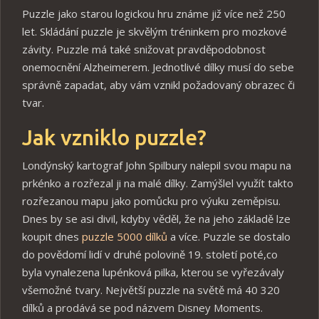
Puzzle jako starou logickou hru známe již více než 250
let. Skládání puzzle je skvělým tréninkem pro mozkové
závity. Puzzle má také snižovat pravděpodobnost
onemocnění Alzheimerem. Jednotlivé dílky musí do sebe
správně zapadat, aby vám vznikl požadovaný obrazec či
tvar.
Jak vzniklo puzzle?
Londýnský kartograf John Spilbury nalepil svou mapu na
prkénko a rozřezal ji na malé dílky. Zamýšlel využít takto
rozřezanou mapu jako pomůcku pro výuku zeměpisu.
Dnes by se asi divil, kdyby věděl, že na jeho základě lze
koupit dnes
puzzle 5000 dílků
a více. Puzzle se dostalo
do povědomí lidí v druhé polovině 19. století poté,co
byla vynalezena lupénková pilka, kterou se vyřezávaly
všemožné tvary. Největší puzzle na světě má 40 320
dílků a prodává se pod názvem Disney Moments.