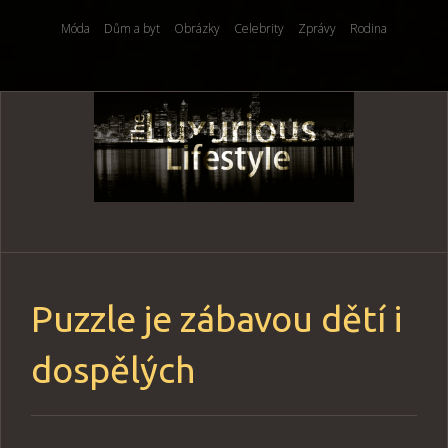
Móda
Dům a byt
Obrázky
Celebrity
Zprávy
Rodina
Skip
to
content
Puzzle je zábavou dětí i
dospělých