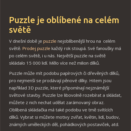
Puzzle je oblíbené na celém
světě
V dnešní době je
puzzle
nejoblíbenější hrou na celém
světě.
Prodej puzzle
každý rok stoupá. Své fanoušky má
po celém světě, i u nás. Největší puzzle na světě
skládalo 15 000 lidí. Mělo více než milion dílků.
Puzzle může mít podobu papírových či dřevěných dílků,
pro nejmenší se prodávají pěnové dílky. Hitem jsou
například 3D puzzle, které připomínají nejznámější
světové stavby. Puzzle lze libovolně rozebírat a skládat,
můžete z nich nechat udělat zarámovaný obraz.
Oblíbená skládačka má také podobu ve tmě svítících
dílků. Vybrat si můžete motivy zvířat, květin, lidí, budov,
známých uměleckých děl, pohádkových postaviček, atd.