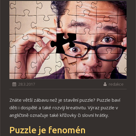
28.3.2017
redakce
Znáte větší zábavu než je stavění puzzle? Puzzle baví
děti i dospělé a také rozvíjí kreativitu. Výraz puzzle v
angličtině označuje také křížovky či slovní hrátky.
Puzzle je fenomén