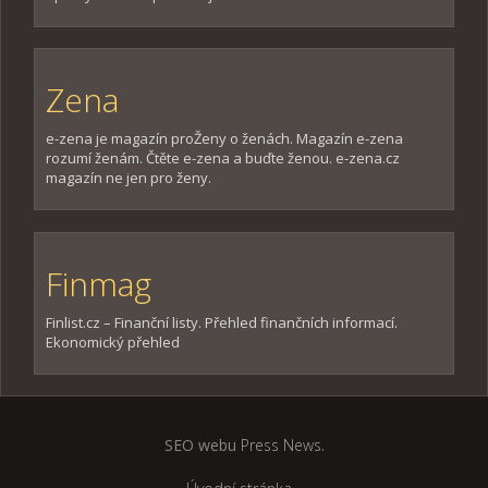
Zena
e-zena je magazín proŽeny o ženách. Magazín e-zena
rozumí ženám. Čtěte e-zena a buďte ženou. e-zena.cz
magazín ne jen pro ženy.
Finmag
Finlist.cz – Finanční listy. Přehled finančních informací.
Ekonomický přehled
SEO webu
Press News
.