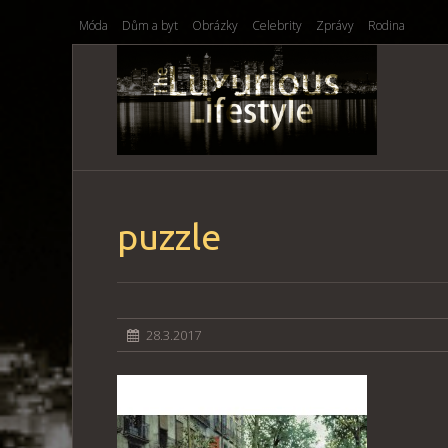
Móda
Dům a byt
Obrázky
Celebrity
Zprávy
Rodina
puzzle
28.3.2017