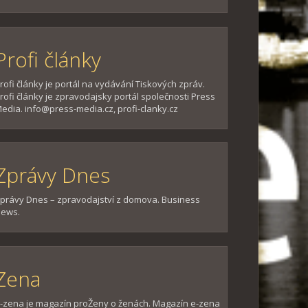
Profi články
rofi články je portál na vydávání Tiskových zpráv.
rofi články je zpravodajsky portál společnosti Press
edia. info@press-media.cz, profi-clanky.cz
Zprávy Dnes
právy Dnes – zpravodajství z domova. Business
ews.
Zena
-zena je magazín proŽeny o ženách. Magazín e-zena