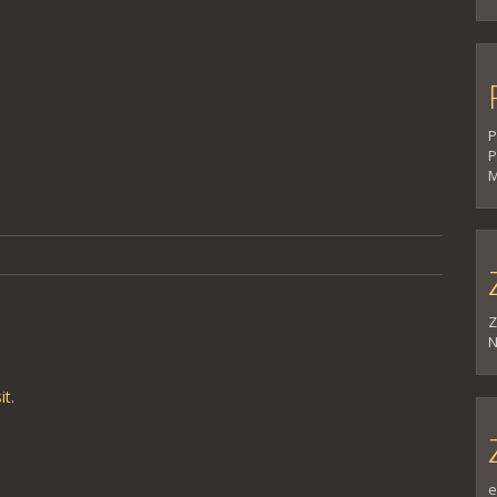
P
P
M
Z
N
it
.
e