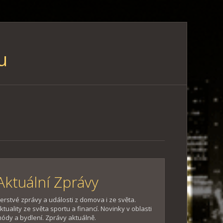
u
Aktuální Zprávy
erstvé zprávy a události z domova i ze světa.
ktuality ze světa sportu a financí. Novinky v oblasti
ódy a bydlení. Zprávy aktuálně.