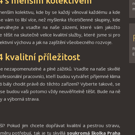
4 s menším kolektivem
r
m
 menším kolektivu, kde by se každý věnoval každému a kde
 vám to líbí více, než myšlenka třicetičlenné skupiny, kde
 neváhejte a vsaďte na naše zázemí, které vám jakožto
těšit na skutečně velice kvalitní služby, které jsme si pro
efektivní výchovu a jak na zajištění všeobecného rozvoje.
F
E
4
kvalitní příležitost
de nezapomenutelné a plné zážitků. Vsaďte na naše skvělé
ofesionální pracovníci, kteří budou vytvářet příjemné klima
ti bály chodit právě do těchto zařízení? Vyberte takové, se
se budou vaši potomci vždy neuvěřitelně těšit. Bude na ně
ky a výborná strava.
í? Pokud jim chcete dopřávat kvalitní a pestrou stravu,
ěru potřebují, tak je tu skvělá
soukromá školka Praha