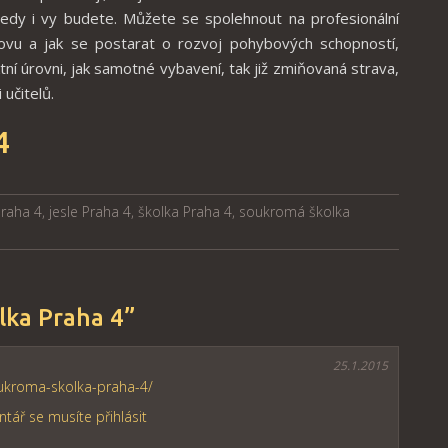
 tedy i vy budete. Můžete se spolehnout na profesionální
chovu a jak se postarat o rozvoj pohybových schopností,
ní úrovni, jak samotné vybavení, tak již zmiňovaná strava,
 učitelů.
4
Praha 4
,
jesle Praha 4
,
školka Praha 4
,
soukromá školka
lka Praha 4
”
25.1.2015
oukroma-skolka-praha-4/
tář se musíte přihlásit