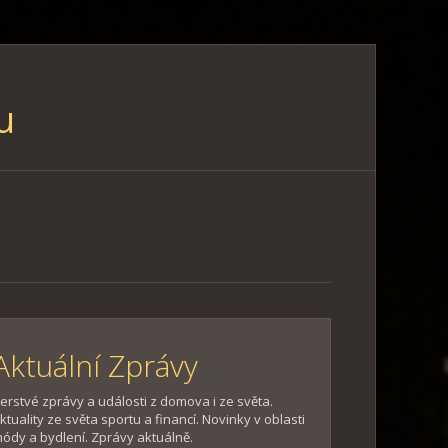
u
Aktuální Zprávy
erstvé zprávy a události z domova i ze světa.
ktuality ze světa sportu a financí. Novinky v oblasti
ódy a bydlení. Zprávy aktuálně.