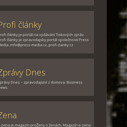
Profi články
rofi články je portál na vydávání Tiskových zpráv.
rofi články je zpravodajsky portál společnosti Press
edia. info@press-media.cz, profi-clanky.cz
Zprávy Dnes
právy Dnes – zpravodajství z domova. Business
ews.
Zena
-zena je magazín proŽeny o ženách. Magazín e-zena