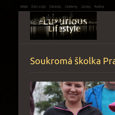
Móda
Dům a byt
Obrázky
Celebrity
Zprávy
Rodina
Soukromá školka Pr