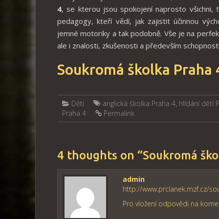
4
, se kterou jsou spokojení naprosto všichni,
pedagogy, kteří vědí, jak zajistit účinnou vý
jemné motoriky a tak podobně. Vše je na perfekt
ale i znalosti, zkušenosti a především schopnosti
Soukromá školka Praha 
Děti
anglická školka Praha 4
,
hlídání dětí 
Praha 4
Permalink
4 thoughts on “
Soukromá ško
admin
http://www.prclanek.mzf.cz/s
Pro vložení odpovědi na komen