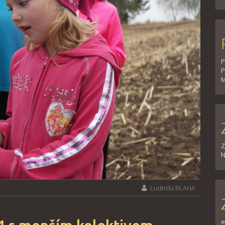
P
P
M
Z
N
Ludmila BLAHA
e