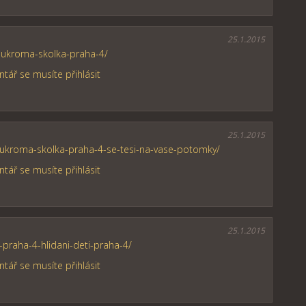
25.1.2015
/soukroma-skolka-praha-4/
tář se musíte přihlásit
25.1.2015
soukroma-skolka-praha-4-se-tesi-na-vase-potomky/
tář se musíte přihlásit
25.1.2015
e-praha-4-hlidani-deti-praha-4/
tář se musíte přihlásit