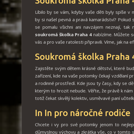
Soukromá školka Praha 
Líbilo by se vám, kdyby vaše děti byly spíše v
by si našel pevná a pravá kamarádství? Pokud se
se pomalu všichni ani navzájem neznají, tak
soukromá školka Praha 4
nabízíme. Můžete se 
vás a pro vaše ratolesti připravili. Víme, jak na 
Soukromá školka Praha 
Zajistěte svým dětem krásné dětství, které bu
zařízení, kde na vaše potomky čekají vzdělaní pr
a rodinné prostředí. Kde jsou ty časy, kdy se dě
kterým to hrozit nebude. Věřte, že právě k nám 
totiž čekat skvělý kolektiv, usměvavé paní učitel
In In
pro náročné rodiče
Chcete i vy pro své potomky jenom to nejlepš
důmyslnou výchovu a zkrátka vše, co v tomto sm