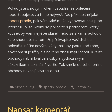
Pokud jste s novým rokem usoudila, že oblečení
nepotřebujete, za to, je nejvyšší čas přikoupit nějaké
spodní prádlo
, pak Vám také může vyhovovat nákup po
internetu. V soukromí se poradíte s partnerem, který
kousek by Vám nejlépe slušel, nebo se s kamarádkou u
kafe shodnete na tom, že překvapíte Vaší drahou
polovičku něčím novým. Vždyť nákupy jsou tu od toho,
abychom si je užily a z nového zboží měli radost. Kvalitní
obchody nabízí kvalitní služby a vychází svým
zákazníkům maximálně vstříc. Tak směle do toho, online
obchody neznají zavírací dobu!
Móda a Styl
spodní prádlo
Permalink
Napsat komentář