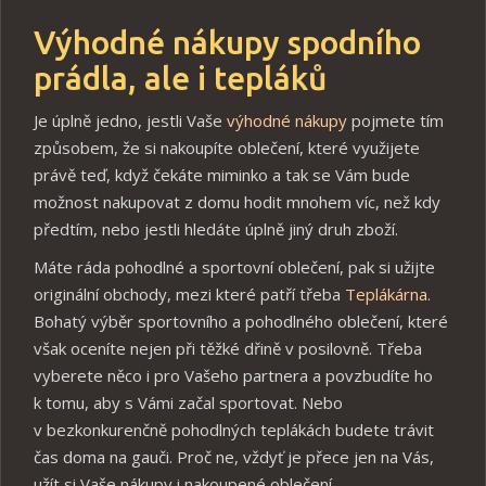
Výhodné nákupy spodního
prádla, ale i tepláků
Je úplně jedno, jestli Vaše
výhodné nákupy
pojmete tím
způsobem, že si nakoupíte oblečení, které využijete
právě teď, když čekáte miminko a tak se Vám bude
možnost nakupovat z domu hodit mnohem víc, než kdy
předtím, nebo jestli hledáte úplně jiný druh zboží.
Máte ráda pohodlné a sportovní oblečení, pak si užijte
originální obchody, mezi které patří třeba
Teplákárna
.
Bohatý výběr sportovního a pohodlného oblečení, které
však oceníte nejen při těžké dřině v posilovně. Třeba
vyberete něco i pro Vašeho partnera a povzbudíte ho
k tomu, aby s Vámi začal sportovat. Nebo
v bezkonkurenčně pohodlných teplákách budete trávit
čas doma na gauči. Proč ne, vždyť je přece jen na Vás,
užít si Vaše nákupy i nakoupené oblečení.