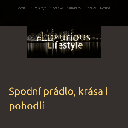
Móda
Dům a byt
Obrázky
Celebrity
Zprávy
Rodina
Skip
to
content
Spodní prádlo, krása i
pohodlí