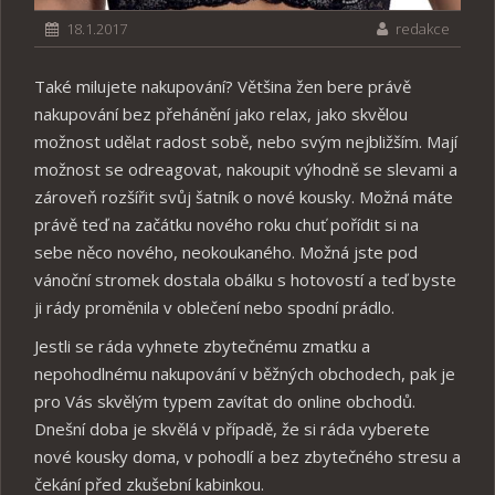
18.1.2017
redakce
Také milujete nakupování? Většina žen bere právě
nakupování bez přehánění jako relax, jako skvělou
možnost udělat radost sobě, nebo svým nejbližším. Mají
možnost se odreagovat, nakoupit výhodně se slevami a
zároveň rozšířit svůj šatník o nové kousky. Možná máte
právě teď na začátku nového roku chuť pořídit si na
sebe něco nového, neokoukaného. Možná jste pod
vánoční stromek dostala obálku s hotovostí a teď byste
ji rády proměnila v oblečení nebo spodní prádlo.
Jestli se ráda vyhnete zbytečnému zmatku a
nepohodlnému nakupování v běžných obchodech, pak je
pro Vás skvělým typem zavítat do online obchodů.
Dnešní doba je skvělá v případě, že si ráda vyberete
nové kousky doma, v pohodlí a bez zbytečného stresu a
čekání před zkušební kabinkou.