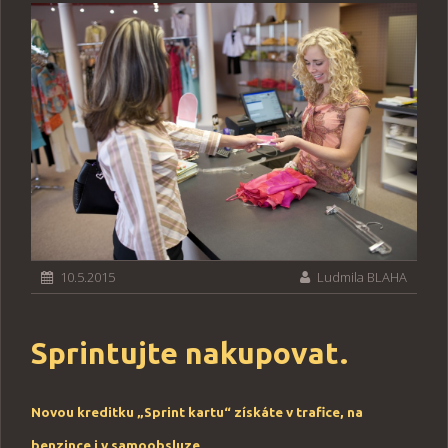
10.5.2015
Ludmila BLAHA
Sprintujte nakupovat.
Novou kreditku „
Sprint kartu
“ získáte v trafice, na
benzince i v samoobsluze