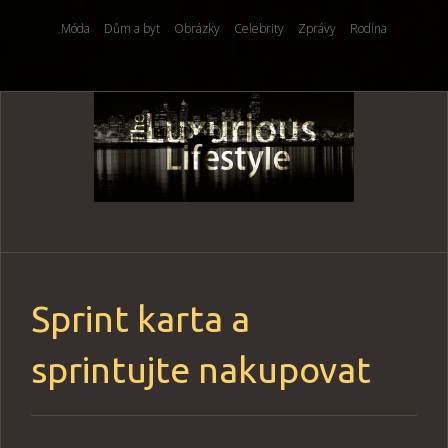
Móda
Dům a byt
Obrázky
Celebrity
Zprávy
Rodina
Skip
to
content
Sprint karta a
sprintujte nakupovat