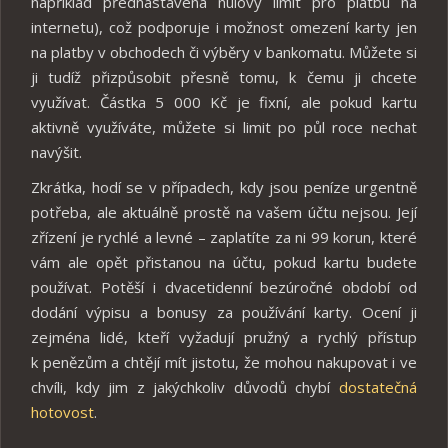
například přednastavena nulový limit pro platbu na
internetu), což podporuje i možnost omezení karty jen
na platby v obchodech či výběry v bankomatu. Můžete si
ji tudíž přizpůsobit přesně tomu, k čemu ji chcete
využívat. Částka 5 000 Kč je fixní, ale pokud kartu
aktivně využíváte, můžete si limit po půl roce nechat
navýšit.
Zkrátka, hodí se v případech, kdy jsou peníze urgentně
potřeba, ale aktuálně prostě na vašem účtu nejsou. Její
zřízení je rychlé a levné – zaplatíte za ni 99 korun, které
vám ale opět přistanou na účtu, pokud kartu budete
používat. Potěší i dvacetidenní bezúročné období od
dodání výpisu a bonusy za používání karty. Ocení ji
zejména lidé, kteří vyžadují pružný a rychlý přístup
k penězům a chtějí mít jistotu, že mohou nakupovat i ve
chvíli, kdy jim z jakýchkoliv důvodů chybí
dostatečná
hotovost
.