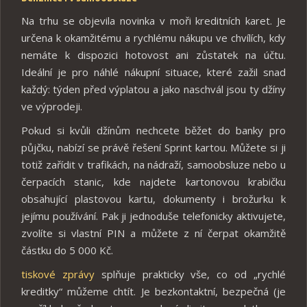
Na trhu se objevila novinka v moři kreditních karet. Je
určena k okamžitému a rychlému nákupu ve chvílích, kdy
nemáte k dispozici hotovost ani zůstatek na účtu.
Ideální je pro náhlé nákupní situace, které zažil snad
každý: týden před výplatou a jako naschvál jsou ty džíny
ve výprodeji.
Pokud si kvůli džínům nechcete běžet do banky pro
půjčku, nabízí se právě řešení Sprint kartou. Můžete si ji
totiž zařídit v trafikách, na nádraží, samoobsluze nebo u
čerpacích stanic, kde najdete kartonovou krabičku
obsahující plastovou kartu, dokumenty i brožurku k
jejímu používání. Pak ji jednoduše telefonicky aktivujete,
zvolíte si vlastní PIN a můžete z ní čerpat okamžitě
částku do 5 000 Kč.
tiskové zprávy
splňuje prakticky vše, co od „rychlé
kreditky“ můžeme chtít. Je bezkontaktní, bezpečná (je