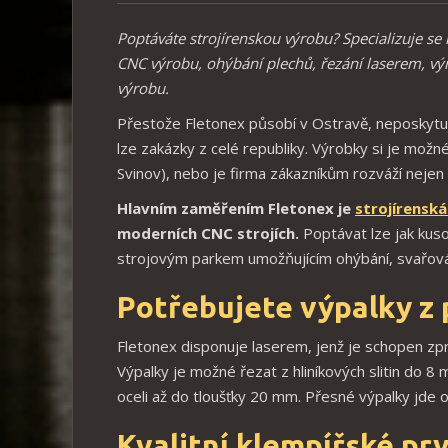
Poptáváte strojírenskou výrobu? Specializuje se
CNC výrobu, ohýbání plechů, řezání laserem, vý
výrobu.
Přestože Fletonex působí v Ostravě, neposkytu
lze zakázky z celé republiky. Výrobky si je mo
Svinov), nebo je firma zákazníkům rozváží nejen 
Hlavním zaměřením Fletonex je
strojírensk
moderních CNC strojích.
Poptávat lze jak kus
strojovým parkem umožňujícím ohýbání, svařová
Potřebujete výpalky z 
Fletonex disponuje laserem, jenž je schopen z
Výpalky je možné řezat z hliníkových slitin do 8
oceli až do tloušťky 20 mm. Přesné výpalky jde o
Kvalitní klempířské pr