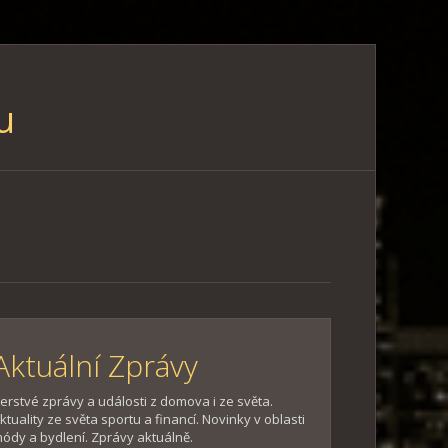
u
Aktuální Zprávy
erstvé zprávy a události z domova i ze světa.
ktuality ze světa sportu a financí. Novinky v oblasti
ódy a bydlení. Zprávy aktuálně.