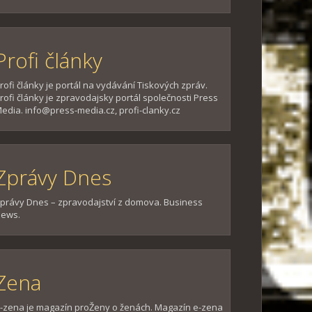
Profi články
rofi články je portál na vydávání Tiskových zpráv.
rofi články je zpravodajsky portál společnosti Press
edia. info@press-media.cz, profi-clanky.cz
Zprávy Dnes
právy Dnes – zpravodajství z domova. Business
ews.
Zena
-zena je magazín proŽeny o ženách. Magazín e-zena