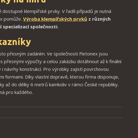
 dostupné klempířské prvky. V řadě případů je nutná
nex pomůže.
Výroba klempířských prvků
z různých
 specializací společnosti.
kazníky
sto přesným zadáním. Ve společnosti Fletonex jsou
 přesnými výpočty a celou zakázku dotáhnout až k finální
y i návrhy konstrukcí. Pro výrobky zajistí povrchovou
mi formami. Díky vlastní dopravě, kterou firma disponuje,
y až do délky 6 metrů kamkoliv v rámci České republiky.
pná pro každého.