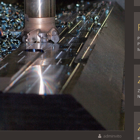
P
P
M
Z
N
adminvito
e