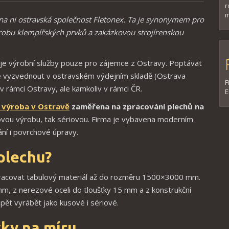
r
m
 na ni ostravská společnost Fletonex. Ta je synonymem pro
robu klempířských prvků a zakázkovou strojírenskou
je výrobní služby pouze pro zájemce z Ostravy. Poptávat
žné vyzvednout v ostravském výdejním skladě (Ostrava
F
v rámci Ostravy, ale kamkoliv v rámci ČR.
E
á výroba v Ostravě
zaměřena na zpracování plechů na
ovou výrobu, tak sériovou. Firma je vybavena moderním
ní i povrchové úpravy.
plechu?
pracovat tabulový materiál až do rozměru 1500×3000 mm.
 mm, z nerezové oceli do tloušťky 15 mm a z konstrukční
pět vyrábět jako kusové i sériové.
vky na míru