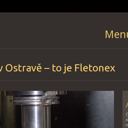
Men
Skip
to
content
v Ostravě – to je Fletonex
Č
A
m