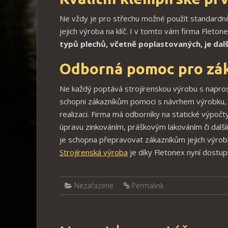
Ne vždy je pro střechu možné použít standardně
jejich výroba na klíč. I v tomto vám firma Fleto
typů plechů, včetně poplastovaných, je další
Odborná pomoc pro zá
Ne každý poptává strojírenskou výrobu s napro
schopni zákazníkům pomoci s návrhem výrobku, s
realizaci. Firma má odborníky na statické výpočt
úpravu zinkováním, práškovým lakováním či další
je schopna přepravovat zákazníkům jejich výrobk
Strojírenská výroba
je díky Fletonex nyní dostu
Nezařazené
Permalink