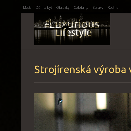
Móda
Dům a byt
Obrázky
Celebrity
Zprávy
Rodina
Strojírenská výroba 