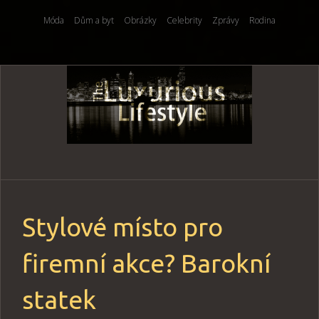
Móda
Dům a byt
Obrázky
Celebrity
Zprávy
Rodina
Skip
to
content
Stylové místo pro
firemní akce? Barokní
statek