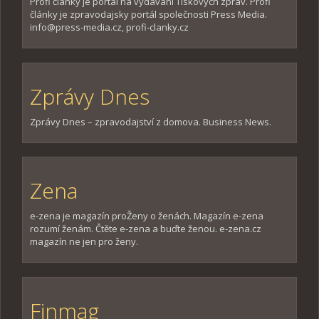
Profi články je portál na vydávání Tiskových zpráv. Profi
články je zpravodajsky portál společnosti Press Media.
info@press-media.cz, profi-clanky.cz
Zprávy Dnes
Zprávy Dnes – zpravodajství z domova. Business News.
Zena
e-zena je magazín proŽeny o ženách. Magazín e-zena
rozumí ženám. Čtěte e-zena a buďte ženou. e-zena.cz
magazín ne jen pro ženy.
Finmag