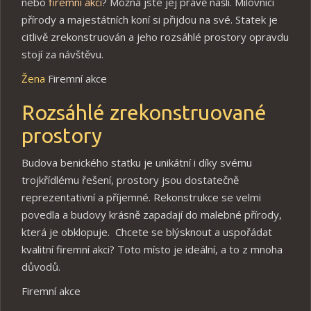
nebo
firemní akci
? Možná jste jej právě našli. Milovníci
přírody a majestátních koní si přijdou na své. Statek je
citlivě zrekonstruován a jeho rozsáhlé prostory opravdu
stojí za návštěvu.
Žena
Firemní akce
Rozsáhlé zrekonstruované
prostory
Budova benického statku je unikátní i díky svému
trojkřídlému řešení, prostory jsou dostatečně
reprezentativní a příjemné. Rekonstrukce se velmi
povedla a budovy krásně zapadají do malebné přírody,
která je obklopuje. Chcete se blýsknout a uspořádat
kvalitní firemní akci? Toto místo je ideální, a to z mnoha
důvodů.
Firemní akce