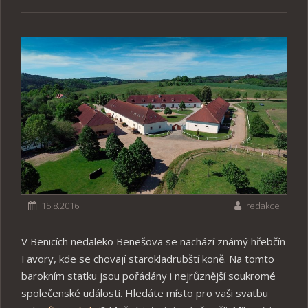
15.8.2016
redakce
V Benicích nedaleko Benešova se nachází známý hřebčín
Favory, kde se chovají starokladrubští koně. Na tomto
barokním statku jsou pořádány i nejrůznější soukromé
společenské události. Hledáte místo pro vaši svatbu