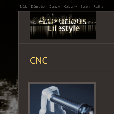
Móda
Dům a byt
Obrázky
Celebrity
Zprávy
Rodina
CNC