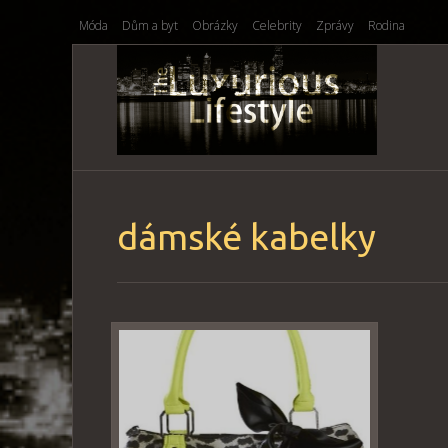
Móda
Dům a byt
Obrázky
Celebrity
Zprávy
Rodina
dámské kabelky