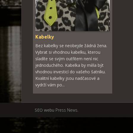
Kabelky
Bez kabelky se neobejde žádná žena.
Vybrat si vhodnou kabelku, kterou
sladíte se svým outfitem není nic
jednoduchého. Kabelka by měla být
vhodnou investicí do vašeho šatníku.
Kvalitní kabelky jsou nadčasové a
vydrží vám po...
SEO webu
Press News
.