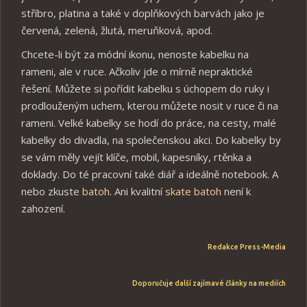
stříbro, platina a také v doplňkových barvách jako je
červená, zelená, žlutá, meruňková, apod.
Chcete-li být za módní ikonu, nenoste kabelku na
rameni, ale v ruce. Ačkoliv jde o mírně nepraktické
řešení. Můžete si pořídit kabelku s úchopem do ruky i
prodlouženým uchem, kterou můžete nosit v ruce či na
rameni. Velké kabelky se hodí do práce, na cesty, malé
kabelky do divadla, na společenskou akci. Do kabelky by
se vám měly vejít klíče, mobil, kapesníky, rtěnka a
doklady. Do té pracovní také diář a ideálně notebook. A
nebo zkuste
batoh
. Ani kvalitní
skate batoh
není k
zahození.
Redakce
Press-Media
Doporučuje další zajímavé články na mediích