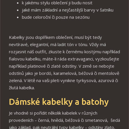
k jakému stylu oblečení ji budu nosit
jaké mám základní a nejčastější barvy v šatníku
bude celoroční či pouze na sezónu
Kabelky jsou doplňkem oblečení, musí být tedy
nevtíravé, elegantní, má ladit tón v tónu. Vždy má
rozjasnit náš outfit, zkuste k černému kostýmu například
fialovou kabelku, máte-li ráda extravaganci, vyzkoušejte
například platinové či zlaté odstíny. V zimě se nebojte
odstínů jako je bordó, karamelová, béžová či mentolově
zelená. V létě na vaši pleti vynikne tyrkysová, azurová či
žlutá kabelka.
Dámské kabelky a batohy
Je vhodné si pořídit několik kabelek v různých
provedeních – černá, hnědá, béžová či smetanová, šedá
jako základ, pak neutrální typy kabelky – odstíny zlato,