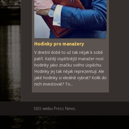
Hodinky pro manažery
V dnešní době to už tak nějak k sobě
patří. Každý úspěšnější manažer nosí
hodinky jako značku svého úspěchu.
Hodinky jej tak nějak reprezentují. Ale
jaké hodinky si ideálně vybrat? Kolik do
nich investovat? To...
SEO webu
Press News
.