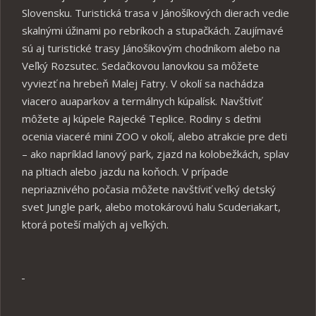
Slovensku. Turistická trasa v Jánošíkových dierach vedie
skalnými úžinami po rebríkoch a stupačkách. Zaujímavé
sú aj turistické trasy Jánošíkovým chodníkom alebo na
Veľký Rozsutec. Sedačkovou lanovkou sa môžete
vyviezť na hrebeň Malej Fatry. V okolí sa nachádza
viacero auaparkov a termálnych kúpalísk. Navštíviť
môžete aj kúpele Rajecké Teplice. Rodiny s deťmi
ocenia viaceré mini ZOO v okolí, alebo atrakcie pre deti
– ako napríklad lanový park, zjazd na kolobežkách, splav
na pltiach alebo jazdu na koňoch. V prípade
nepriaznivého počasia môžete navštíviť veľký detský
svet Jungle park, alebo motokárovú halu Scuderiakart,
ktorá poteší malých aj veľkých.