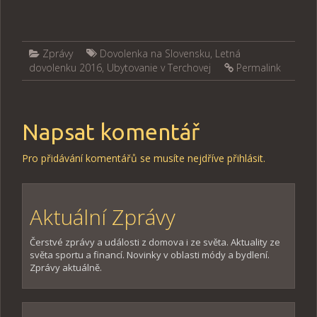
Zprávy
Dovolenka na Slovensku
,
Letná
dovolenku 2016
,
Ubytovanie v Terchovej
Permalink
Napsat komentář
Pro přidávání komentářů se musíte nejdříve
přihlásit
.
Aktuální Zprávy
Čerstvé zprávy a události z domova i ze světa. Aktuality ze
světa sportu a financí. Novinky v oblasti módy a bydlení.
Zprávy aktuálně.