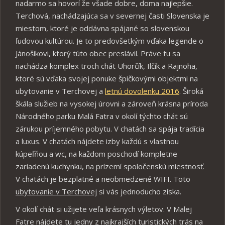
nadarmo sa hovorí že všade dobre, doma najlepšie.
Terchová, nachádzajúca sa v severnej časti Slovenska je
miestom, ktoré je oddávna spájané so slovenskou
ľudovou kultúrou. Je to predovšetkým vďaka legende o
Jánošíkovi, ktorý túto obec preslávil. Práve tu sa
nachádza komplex troch chát Uhorčík, Ilčík a Rajnoha,
ktoré sú vďaka svojej ponuke špičkovými objektmi na
ubytovanie v Terchovej a
letnú dovolenku 2016
. Široká
škála služieb na vysokej úrovni a zároveň krásna príroda
Národného parku Malá Fatra v okolí týchto chát sú
zárukou príjemného pobytu. V chatách sa spája tradícia
a luxus. V chatách nájdete izby každú s vlastnou
kúpeľňou a wc, na každom poschodí kompletne
zariadenú kuchynku, na prízemí spoločenskú miestnosť.
V chatách je bezplatné a neobmedzené WIFI. Toto
ubytovanie v Terchovej
si vás jednoducho získa.
V okolí chát si užijete veľa krásnych výletov. V Malej
Fatre nájdete tu jedny z najkrajších turistických trás na