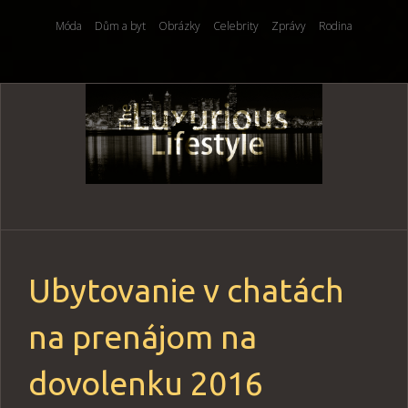
Móda
Dům a byt
Obrázky
Celebrity
Zprávy
Rodina
Skip
to
content
Ubytovanie v chatách
na prenájom na
dovolenku 2016