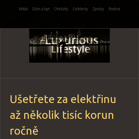
Móda
Dům a byt
Obrázky
Celebrity
Zprávy
Rodina
Skip
to
content
Ušetřete za elektřinu
až několik tisíc korun
ročně