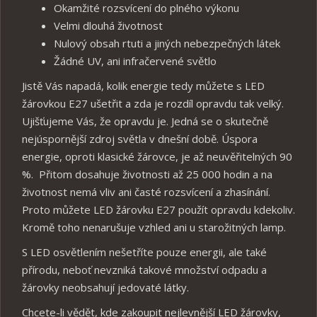
Okamžité rozsvícení do plného výkonu
Velmi dlouhá životnost
Nulový obsah rtuti a jiných nebezpečných látek
Žádné UV, ani infračervené světlo
Jistě Vás napadá, kolik energie tedy můžete s LED
žárovkou E27 ušetřit a zda je rozdíl opravdu tak velký.
Ujišťujeme Vás, že opravdu je. Jedná se o skutečně
nejúspornější zdroj světla v dnešní době. Úspora
energie, oproti klasické žárovce, je až neuvěřitelných 90
%. Přitom dosahuje životnosti až 25 000 hodin a na
životnost nemá vliv ani časté rozsvícení a zhasínání.
Proto můžete LED žárovku E27 použít opravdu kdekoliv.
Kromě toho nenarušuje vzhled ani u starožitných lamp.
S LED osvětlením nešetříte pouze energii, ale také
přírodu, neboť nevzniká takové množství odpadu a
žárovky neobsahují jedovaté látky.
Chcete-li vědět, kde zakoupit nejlevnější LED žárovky,