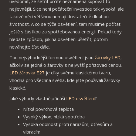
uvědomit, že šetřit určitě neznamená kupovat to
nejlevnější. Sice není počáteční investice tak vysoká, ale
takové věci většinou nemají dostatečně dlouhou
životnost. A co se týče osvětlení, tam musíme počítat
ještě s částkou za spotřebovanou energii. Pokud tedy
hledáte způsob, jak na osvětlení ušetřit, potom
neváhejte číst dále.
Tou nejvýhodnější formou osvětlení jsou
žárovky LED
,
ačkoliv se jedná o žárovky s nejvyšší pořizovací cenou.
LED žárovka E27
je díky svému klasickému tvaru,
vhodná pro všechna světla, kde jste používali žárovky
klasické.
Jaké výhody vlastně přináší
LED osvětlení
?
Nízká povrchová teplota
Vysoký výkon, nízká spotřeba
Vysoká odolnost proti nárazům, otřesům a
vibracím