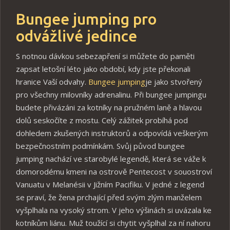
Bungee jumping pro
odvážlivé jedince
S notnou dávkou sebezapření si můžete do paměti
zapsat letošní léto jako období, kdy jste překonali
hranice Vaší odvahy.
Bungee jumping
je jako stvořený
pro všechny milovníky adrenalinu. Při bungee jumpingu
budete přivázáni za kotníky na pružném laně a hlavou
dolů seskočíte z mostu. Celý zážitek probíhá pod
dohledem zkušených instruktorů a odpovídá veškerým
bezpečnostním podmínkám. Svůj původ bungee
jumping nachází ve starobylé legendě, která se váže k
domorodému kmeni na ostrově Pentecost v souostroví
Vanuatu v Melanésii v Jižním Pacifiku. V jedné z legend
se praví, že žena prchající před svým zlým manželem
vyšplhala na vysoký strom. V jeho výšinách si uvázala ke
kotníkům liánu. Muž toužící si chytit vyšplhal za ní nahoru