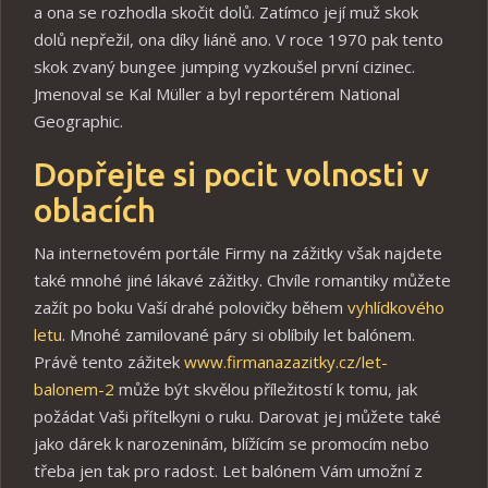
a ona se rozhodla skočit dolů. Zatímco její muž skok
dolů nepřežil, ona díky liáně ano. V roce 1970 pak tento
skok zvaný bungee jumping vyzkoušel první cizinec.
Jmenoval se Kal Müller a byl reportérem National
Geographic.
Dopřejte si pocit volnosti v
oblacích
Na internetovém portále Firmy na zážitky však najdete
také mnohé jiné lákavé zážitky. Chvíle romantiky můžete
zažít po boku Vaší drahé polovičky během
vyhlídkového
letu
. Mnohé zamilované páry si oblíbily let balónem.
Právě tento zážitek
www.firmanazazitky.cz/let-
balonem-2
může být skvělou příležitostí k tomu, jak
požádat Vaši přítelkyni o ruku. Darovat jej můžete také
jako dárek k narozeninám, blížícím se promocím nebo
třeba jen tak pro radost. Let balónem Vám umožní z