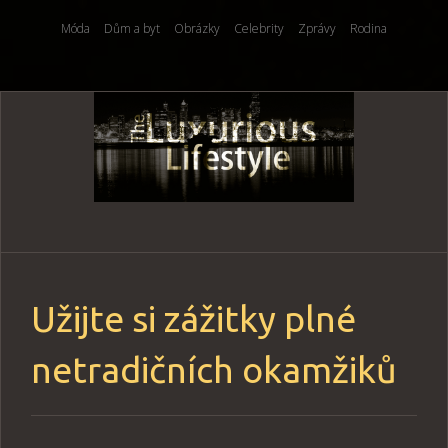
Móda
Dům a byt
Obrázky
Celebrity
Zprávy
Rodina
Skip
to
content
Užijte si zážitky plné
netradičních okamžiků