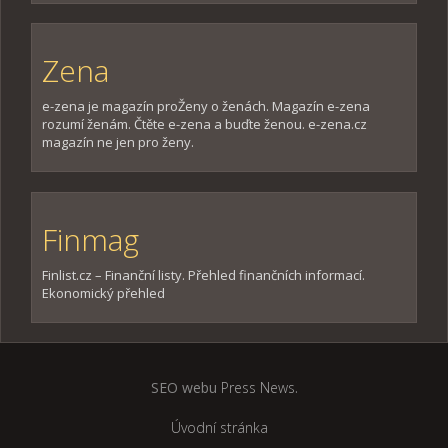
Zena
e-zena je magazín proŽeny o ženách. Magazín e-zena
rozumí ženám. Čtěte e-zena a buďte ženou. e-zena.cz
magazín ne jen pro ženy.
Finmag
Finlist.cz – Finanční listy. Přehled finančních informací.
Ekonomický přehled
SEO webu
Press News
.
Úvodní stránka