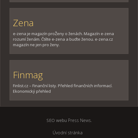
Zena
e-zena je magazín proŽeny o ženách. Magazín e-zena
rozumí ženám. Čtěte e-zena a buďte ženou. e-zena.cz
magazín ne jen pro ženy.
Finmag
Finlist.cz – Finanční listy. Přehled finančních informací.
Ekonomický přehled
SEO webu
Press News
.
Úvodní stránka