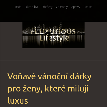
Móda
Dům a byt
Obrázky
Celebrity
Zprávy
Rodina
Skip
to
content
Voňavé vánoční dárky
pro ženy, které milují
luxus