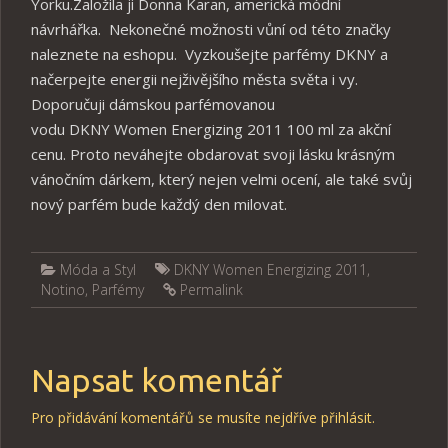
Yorku.Založila ji Donna Karan, americká módní
návrhářka. Nekonečné možnosti vůní od této značky
naleznete na eshopu. Vyzkoušejte parfémy DKNY a
načerpejte energii nejživějšího města světa i vy.
Doporučuji dámskou parfémovanou
vodu DKNY Women Energizing 2011 100 ml za akční
cenu. Proto neváhejte obdarovat svoji lásku krásným
vánočním dárkem, který nejen velmi ocení, ale také svůj
nový parfém bude každý den milovat.
Móda a Styl
DKNY Women Energizing 2011
,
Notino
,
Parfémy
Permalink
Napsat komentář
Pro přidávání komentářů se musíte nejdříve
přihlásit
.