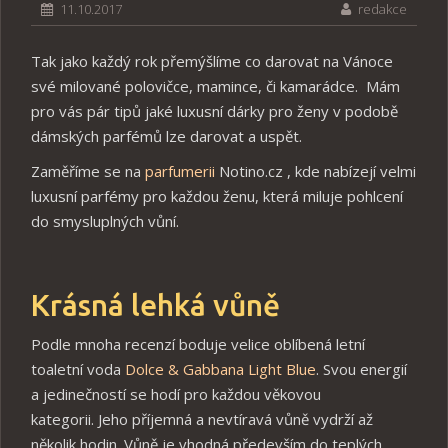
11.10.2017
redakce
Tak jako každý rok přemýšlíme co darovat na Vánoce
své milované polovičce, mamince, či kamarádce. Mám
pro vás pár tipů jaké luxusní dárky pro ženy v podobě
dámských parfémů lze darovat a uspět.
Zaměříme se na
parfumerii
Notino.cz , kde nabízejí velmi
luxusní parfémy pro každou ženu, která miluje pohlcení
do smysluplných vůní.
Krásná lehká vůně
Podle mnoha recenzí boduje velice oblíbená letní
toaletní voda
Dolce & Gabbana Light Blue
. Svou energií
a jedinečností se hodí pro každou věkovou
kategorii. Jeho příjemná a nevtíravá vůně vydrží až
několik hodin. Vůně je vhodná především do teplých