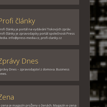
Profi články
rofi články je portál na vydávání Tiskových zpráv.
rofi články je zpravodajsky portál společnosti Press
edia. info@press-media.cz, profi-clanky.cz
Zprávy Dnes
právy Dnes – zpravodajství z domova. Business
ews.
Zena
-zena je magazín proŽeny o ženách. Magazín e-zena