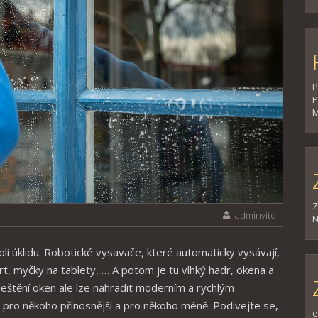
P
P
M
Z
adminvito
N
oli úklidu. Robotické vysavače, které automaticky vysávají,
t, myčky na tablety, … A potom je tu vlhký hadr, okena a
leštění oken ale lze nahradit moderním a rychlým
 pro někoho přínosnější a pro někoho méně. Podívejte se,
e