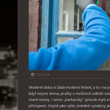
15.2.2019
Moderní doba si žádá moderní řešení, a to i na p
když nejste doma, pračky s možností odložit star
staré noviny. I tento „barbarský“ způsob mytí a 
přístupem. Stejně jako výše zmíněné vynálezy je