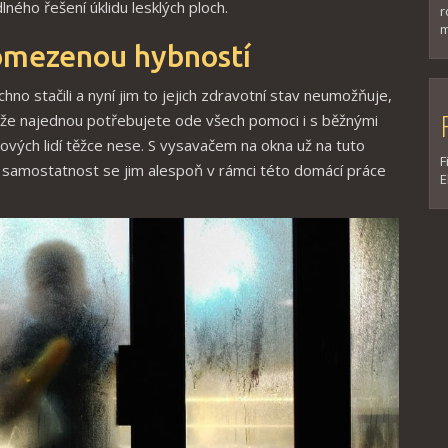
ného řešení úklidu lesklých ploch.
r
m
s omezenou hybností
echno stačili a nyní jim to jejich zdravotní stav neumožňuje,
, že najednou potřebujete ode všech pomoci i s běžnými
akových lidí těžce nese. S vysavačem na okna už na tuto
F
ch samostatnost se jim alespoň v rámci této domácí práce
E