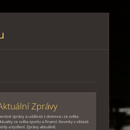
u
Aktuální Zprávy
erstvé zprávy a události z domova i ze světa.
ktuality ze světa sportu a financí. Novinky v oblasti
ódy a bydlení. Zprávy aktuálně.