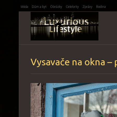
Móda
Dům a byt
Obrázky
Celebrity
Zprávy
Rodina
Vysavače na okna – 