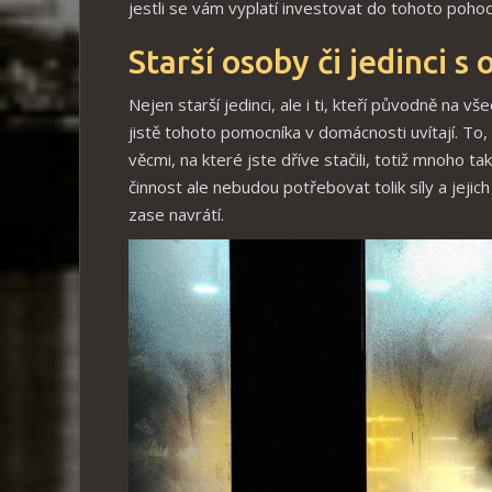
jestli se vám vyplatí investovat do tohoto pohodl
Starší osoby či jedinci 
Nejen starší jedinci, ale i ti, kteří původně na vš
jistě tohoto pomocníka v domácnosti uvítají. To
věcmi, na které jste dříve stačili, totiž mnoho t
činnost ale nebudou potřebovat tolik síly a jeji
zase navrátí.