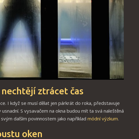
nechtějí ztrácet čas
e. I když se musí dělat jen párkrát do roka, představuje
y usnadní. S vysavačem na okna budou mít ta svá naleštěná
t svým dalším povinnostem jako například
módní výzkum
.
oustu oken