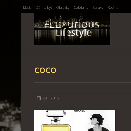
Móda
Dům a byt
Obrázky
Celebrity
Zprávy
Rodina
coco
28.1.2016