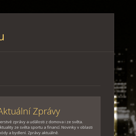
u
Aktuální Zprávy
erstvé zprávy a události z domova i ze světa.
ktuality ze světa sportu a financí. Novinky v oblasti
ódy a bydlení. Zprávy aktuálně.