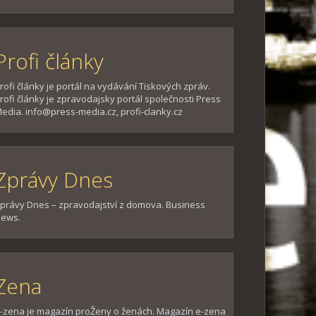
Profi články
rofi články je portál na vydávání Tiskových zpráv.
rofi články je zpravodajsky portál společnosti Press
edia. info@press-media.cz, profi-clanky.cz
Zprávy Dnes
právy Dnes – zpravodajství z domova. Business
ews.
Zena
-zena je magazín proŽeny o ženách. Magazín e-zena