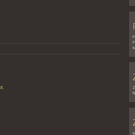
P
P
M
it
.
Z
N
e