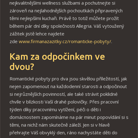
nejkvalitnějšími wellness službami a pochutnejte si
zároveň na nejlahodnějších pochoutkách připravených
těmi nejlepšími kuchaři. Právě to totiž můžete prožít
během pár dní díky společnosti Allegria. Váš vytoužený
zážitek jistě lehce najdete
zde
www.firmanazazitky.cz/romanticke-pobyty/
.
Kam za odpočinkem ve
dvou?
Romantické pobyty pro dva jsou skvělou příležitostí, jak
nejen zapomenout na každodenní starosti a odpočinout
si nejrůznějších povinností, ale také strávit poklidné
chvíle v blízkosti Vaší drahé polovičky. Přes pracovní
týden díky pracovnímu vytížení, péči o děti i
domácnostem zapomínáme na pár minut popovídání si s
těmi, na nichž nám skutečně záleží. Jen si v hlavě
přehrajte Váš obvyklý den, ráno nachystáte děti do