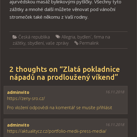
ajurvédskou masáž bylinkovými pytlíčky. Všechny tyto
zážitky a mnohé další můžete věnovat pod vánoční
stromeček také někomu z Vaší rodiny.
Česká republika
Allegria
,
bydlen´
,
firma na
zážitky
,
sbydlení
,
vaše zprávy
Permalink
2 thoughts on “
Zlatá pokladnice
nápadů na prodloužený víkend
”
adminvito
16.11.2018
https://zeny-sro.cz/
Pro vložení odpovědi na komentář se musíte přihlásit
adminvito
16.11.2018
https://aktualitycz.cz/portfolio-medii-press-media/