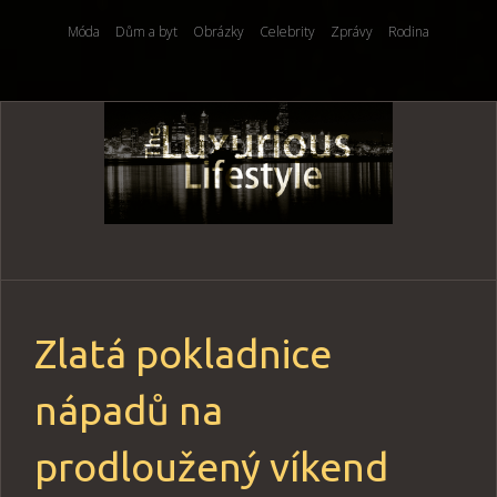
Móda
Dům a byt
Obrázky
Celebrity
Zprávy
Rodina
Skip
to
content
Zlatá pokladnice
nápadů na
prodloužený víkend