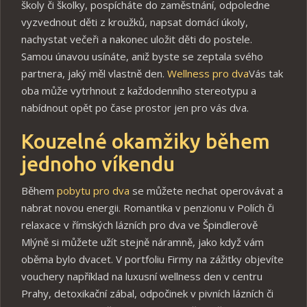
školy či školky, pospícháte do zaměstnání, odpoledne
vyzvednout děti z kroužků, napsat domácí úkoly,
nachystat večeři a nakonec uložit děti do postele.
Samou únavou usínáte, aniž byste se zeptala svého
partnera, jaký měl vlastně den.
Wellness pro dva
Vás tak
oba může vytrhnout z každodenního stereotypu a
nabídnout opět po čase prostor jen pro vás dva.
Kouzelné okamžiky během
jednoho víkendu
Během
pobytu pro dva
se můžete nechat operovávat a
nabrat novou energii. Romantika v penzionu v Polích či
relaxace v římských lázních pro dva ve Špindlerově
Mlýně si můžete užít stejně náramně, jako když vám
oběma bylo dvacet. V portfoliu Firmy na zážitky objevíte
vouchery například na luxusní wellness den v centru
Prahy, detoxikační zábal, odpočinek v pivních lázních či