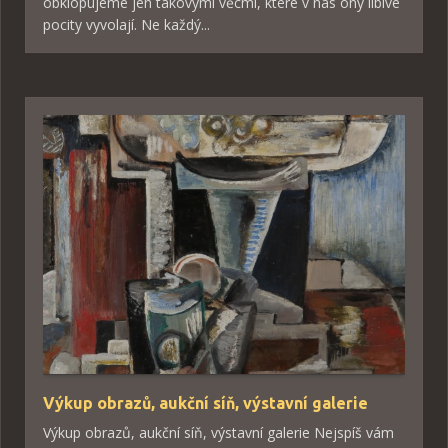
obklopujeme jen takovými věcmi, které v nás ony líbivé
pocity vyvolají. Ne každý...
Výkup obrazů, aukční síň, výstavní galerie
Výkup obrazů, aukční síň, výstavní galerie Nejspíš vám